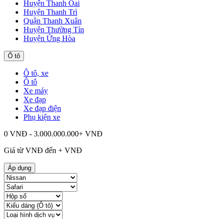
Huyện Thanh Oai
Huyện Thanh Trì
Quận Thanh Xuân
Huyện Thường Tín
Huyện Ứng Hòa
Ô tô
Ô tô, xe
Ô tô
Xe máy
Xe đạp
Xe đạp điện
Phụ kiện xe
0 VNĐ - 3.000.000.000+ VNĐ
Giá từ
VNĐ đến
+
VNĐ
Áp dụng