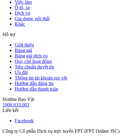
Việc làm
Ô tô, xe
Dịch vụ
Gia dụng, nội thất
Khác
Hỗ trợ
Giới thiệu
Bảng giá
Bảng giá dịch vụ
Quy chế hoạt động
Tiêu chuẩn duyệt tin
Ưu đãi
Thông tin tài khoản rao vặt
Hướng dẫn đăng tin
Hướng dẫn thanh toán
Hotline Rao Vặt
1900.633.003
Liên kết
Facebook
Công ty Cổ phần Dịch vụ trực tuyến FPT (FPT Online JSC)