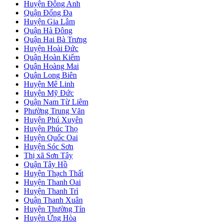
Huyện Đông Anh
Quận Đống Đa
Huyện Gia Lâm
Quận Hà Đông
Quận Hai Bà Trưng
Huyện Hoài Đức
Quận Hoàn Kiếm
Quận Hoàng Mai
Quận Long Biên
Huyện Mê Linh
Huyện Mỹ Đức
Quận Nam Từ Liêm
Phường Trung Văn
Huyện Phú Xuyên
Huyện Phúc Thọ
Huyện Quốc Oai
Huyện Sóc Sơn
Thị xã Sơn Tây
Quận Tây Hồ
Huyện Thạch Thất
Huyện Thanh Oai
Huyện Thanh Trì
Quận Thanh Xuân
Huyện Thường Tín
Huyện Ứng Hòa