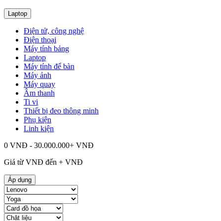
Laptop
Điện tử, công nghệ
Điện thoại
Máy tính bảng
Laptop
Máy tính để bàn
Máy ảnh
Máy quay
Âm thanh
Ti vi
Thiết bị đeo thông minh
Phụ kiện
Linh kiện
0 VNĐ - 30.000.000+ VNĐ
Giá từ
VNĐ đến
+
VNĐ
Áp dụng