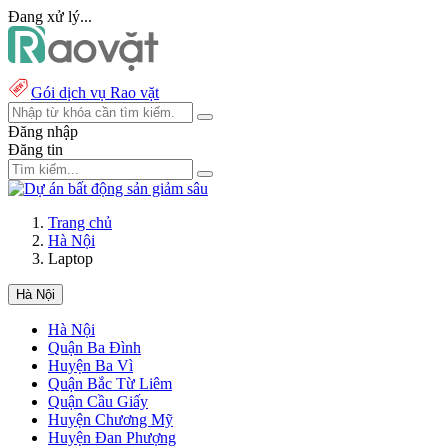
Đang xử lý...
Gói dịch vụ Rao vặt
Đăng nhập
Đăng tin
Trang chủ
Hà Nội
Laptop
Hà Nội
Hà Nội
Quận Ba Đình
Huyện Ba Vì
Quận Bắc Từ Liêm
Quận Cầu Giấy
Huyện Chương Mỹ
Huyện Đan Phượng