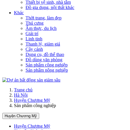
Thiết bị vệ sinh, nhà tắm
Đồ gia dụng, nội thất khác
Khác
Thời trang, làm đẹp
Thú cưng
Ẩm thực, du lịch
Giải trí
Linh tinh
Thanh lý, giảm giá
Cây cảnh
Dụng cụ, đồ thể thao
Đồ dùng văn phòng
Sản phẩm công nghiệp
Sản phẩm nông nghiệp
Trang chủ
Hà Nội
Huyện Chương Mỹ
Sản phẩm công nghiệp
Huyện Chương Mỹ
Huyện Chương Mỹ