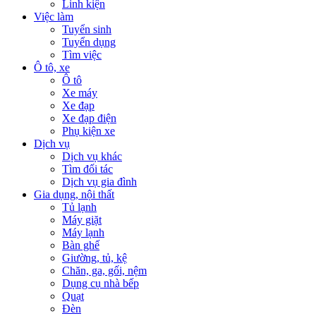
Linh kiện
Việc làm
Tuyển sinh
Tuyển dụng
Tìm việc
Ô tô, xe
Ô tô
Xe máy
Xe đạp
Xe đạp điện
Phụ kiện xe
Dịch vụ
Dịch vụ khác
Tìm đối tác
Dịch vụ gia đình
Gia dụng, nội thất
Tủ lạnh
Máy giặt
Máy lạnh
Bàn ghế
Giường, tủ, kệ
Chăn, ga, gối, nệm
Dụng cụ nhà bếp
Quạt
Đèn