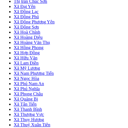
Thị trấn Chúc Sơn
Xã Đại Yên
Xã Đồng Lạc
Xã Đồng Phú
Xã Đông Phương Yên
Xã Đông Sơn
Xã Hoà Chính
Xã Hoàng Diệu
Xã Hoàng Văn Thụ
Xã Hồng Phong
Xã Hợp Đồng
Xã Hữu Văn
Xã Lam Điền
Xã Mỹ Lương
Xã Nam Phương Tiến
Xã Ngọc Hòa
Xã Phú Nam An
Xã Phú Nghĩa
Xã Phụng Châu
Xã Quảng Bị
Xã Tân Tiến
Xã Thanh Bình
Xã Thượng Vực
Xã Thụy Hương
Xã Thuỷ Xuân Tiên