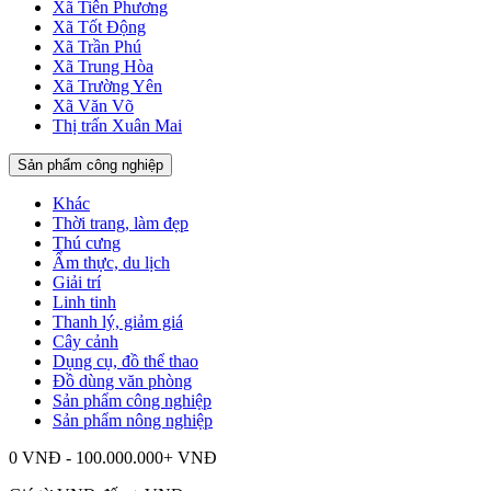
Xã Tiên Phương
Xã Tốt Động
Xã Trần Phú
Xã Trung Hòa
Xã Trường Yên
Xã Văn Võ
Thị trấn Xuân Mai
Sản phẩm công nghiệp
Khác
Thời trang, làm đẹp
Thú cưng
Ẩm thực, du lịch
Giải trí
Linh tinh
Thanh lý, giảm giá
Cây cảnh
Dụng cụ, đồ thể thao
Đồ dùng văn phòng
Sản phẩm công nghiệp
Sản phẩm nông nghiệp
0 VNĐ - 100.000.000+ VNĐ