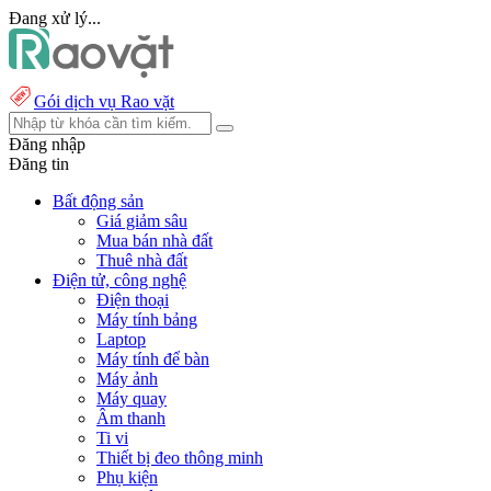
Đang xử lý...
Gói dịch vụ Rao vặt
Đăng nhập
Đăng tin
Bất động sản
Giá giảm sâu
Mua bán nhà đất
Thuê nhà đất
Điện tử, công nghệ
Điện thoại
Máy tính bảng
Laptop
Máy tính để bàn
Máy ảnh
Máy quay
Âm thanh
Ti vi
Thiết bị đeo thông minh
Phụ kiện