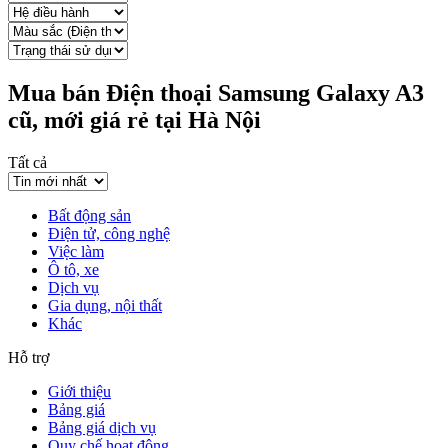
Mua bán Điện thoại Samsung Galaxy A3
cũ, mới giá rẻ tại Hà Nội
Tất cả
Bất động sản
Điện tử, công nghệ
Việc làm
Ô tô, xe
Dịch vụ
Gia dụng, nội thất
Khác
Hỗ trợ
Giới thiệu
Bảng giá
Bảng giá dịch vụ
Quy chế hoạt động