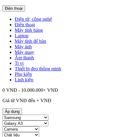
Điện thoại
Điện tử, công nghệ
Điện thoại
Máy tính bảng
Laptop
Máy tính để bàn
Máy ảnh
Máy quay
Âm thanh
Ti vi
Thiết bị đeo thông minh
Phụ kiện
Linh kiện
0 VNĐ - 10.000.000+ VNĐ
Giá từ
VNĐ đến
+
VNĐ
Áp dụng