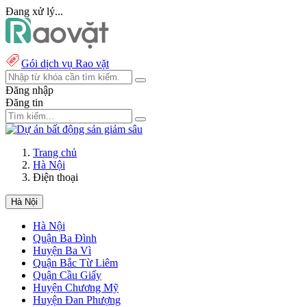
Đang xử lý...
Gói dịch vụ Rao vặt
Đăng nhập
Đăng tin
Trang chủ
Hà Nội
Điện thoại
Hà Nội
Hà Nội
Quận Ba Đình
Huyện Ba Vì
Quận Bắc Từ Liêm
Quận Cầu Giấy
Huyện Chương Mỹ
Huyện Đan Phượng