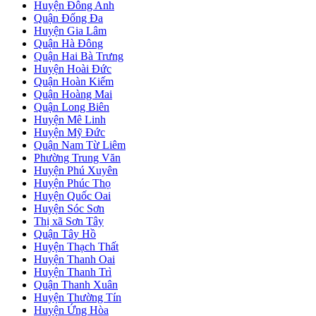
Huyện Đông Anh
Quận Đống Đa
Huyện Gia Lâm
Quận Hà Đông
Quận Hai Bà Trưng
Huyện Hoài Đức
Quận Hoàn Kiếm
Quận Hoàng Mai
Quận Long Biên
Huyện Mê Linh
Huyện Mỹ Đức
Quận Nam Từ Liêm
Phường Trung Văn
Huyện Phú Xuyên
Huyện Phúc Thọ
Huyện Quốc Oai
Huyện Sóc Sơn
Thị xã Sơn Tây
Quận Tây Hồ
Huyện Thạch Thất
Huyện Thanh Oai
Huyện Thanh Trì
Quận Thanh Xuân
Huyện Thường Tín
Huyện Ứng Hòa