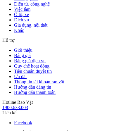
Điện tử, công nghệ
Việc làm
Ô tô, xe
Dịch vụ
Gia dụng, nội thất
Khác
Hỗ trợ
Giới thiệu
Bảng giá
Bảng giá dịch vụ
Quy chế hoạt động
Tiêu chuẩn duyệt tin
Ưu đãi
Thông tin tài khoản rao vặt
Hướng dẫn đăng tin
Hướng dẫn thanh toán
Hotline Rao Vặt
1900.633.003
Liên kết
Facebook