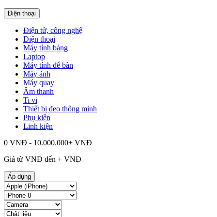
Điện thoại
Điện tử, công nghệ
Điện thoại
Máy tính bảng
Laptop
Máy tính để bàn
Máy ảnh
Máy quay
Âm thanh
Ti vi
Thiết bị đeo thông minh
Phụ kiện
Linh kiện
0 VNĐ - 10.000.000+ VNĐ
Giá từ
VNĐ đến
+
VNĐ
Áp dụng