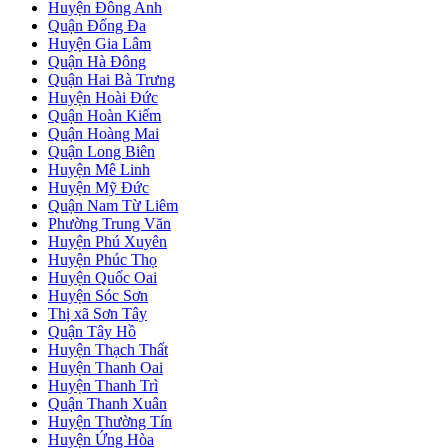
Huyện Đông Anh
Quận Đống Đa
Huyện Gia Lâm
Quận Hà Đông
Quận Hai Bà Trưng
Huyện Hoài Đức
Quận Hoàn Kiếm
Quận Hoàng Mai
Quận Long Biên
Huyện Mê Linh
Huyện Mỹ Đức
Quận Nam Từ Liêm
Phường Trung Văn
Huyện Phú Xuyên
Huyện Phúc Thọ
Huyện Quốc Oai
Huyện Sóc Sơn
Thị xã Sơn Tây
Quận Tây Hồ
Huyện Thạch Thất
Huyện Thanh Oai
Huyện Thanh Trì
Quận Thanh Xuân
Huyện Thường Tín
Huyện Ứng Hòa