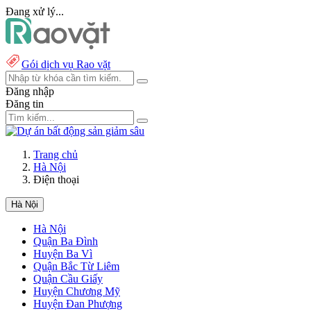
Đang xử lý...
Gói dịch vụ Rao vặt
Đăng nhập
Đăng tin
Trang chủ
Hà Nội
Điện thoại
Hà Nội
Hà Nội
Quận Ba Đình
Huyện Ba Vì
Quận Bắc Từ Liêm
Quận Cầu Giấy
Huyện Chương Mỹ
Huyện Đan Phượng