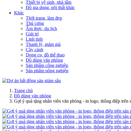
Thiết bị vệ sinh, nhà tắm
Đồ gia dụng, nội thất khác
Khác
Thời trang, làm đẹp
Thú cưng
Ẩm thực, du lịch
Giải trí
Linh tinh
Thanh lý, giảm giá
Cây cảnh
Dụng cụ, đồ thể thao
Đồ dùng văn phòng
Sản phẩm công nghiệp
Sản phẩm nông nghiệp
Trang chủ
Đồ dùng văn phòng
Gợi ý quà tặng nhân viên văn phòng - in logo, thông điệp trên