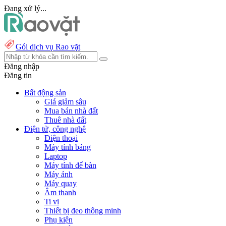
Đang xử lý...
Gói dịch vụ Rao vặt
Đăng nhập
Đăng tin
Bất động sản
Giá giảm sâu
Mua bán nhà đất
Thuê nhà đất
Điện tử, công nghệ
Điện thoại
Máy tính bảng
Laptop
Máy tính để bàn
Máy ảnh
Máy quay
Âm thanh
Ti vi
Thiết bị đeo thông minh
Phụ kiện