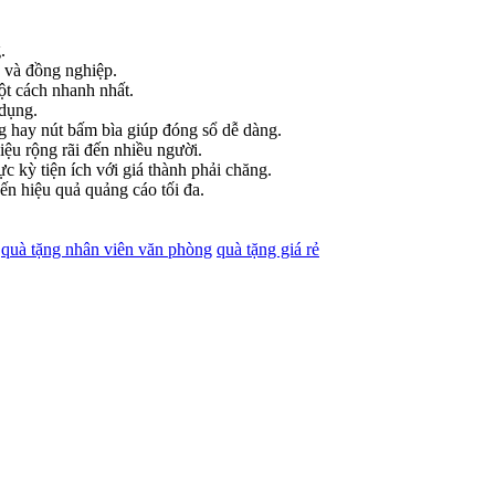
.
n và đồng nghiệp.
ột cách nhanh nhất.
 dụng.
ng hay nút bấm bìa giúp đóng sổ dễ dàng.
iệu rộng rãi đến nhiều người.
c kỳ tiện ích với giá thành phải chăng.
ến hiệu quả quảng cáo tối đa.
quà tặng nhân viên văn phòng
quà tặng giá rẻ