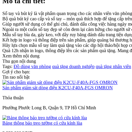
Mô tả chi tiết:
Sổ tay và bút ký là vật phẩm quan trọng cho các nhân viên văn phòng
Bộ quà bút ký cao cấp và sổ tay – món quà thích hợp để tặng cấp trê
Giúp người sử dụng có thể ghi chú, đánh dấu công việc hàng ngày m
Ngoài ra một cuốn sổ tay đẹp sẽ còn đem lại cảm hứng cho người sử
Mẫu sổ tay bìa da, gáy keo, với dây ruy băng đánh dấu trang tiện dụ
Kết hợp in logo và thông điệp trên sản phẩm, giúp quảng bá thương h
Hãy lựa chọn mẫu sổ tay làm quà tặng vào các dịp hội thảo/hội họp cự
Quà 12h nhận in logo, thông điệp lên các sản phẩm quà tặng. Mang đ
Xem thêm nội dung
Thu gọn nội dung
Tags:
Đồ dùng văn phòng
quà tặng doanh nghiệp
quà tặng nhân viên
Gợi ý cho bạn:
Tin rao nổi bật
Sản phẩm giám sát dòng điện K2CU-F40A-FGS OMRON
Thỏa thuận
Phường Phước Long B, Quận 9, TP Hồ Chí Minh
Bảng thông báo treo tường có cửa kính lùa