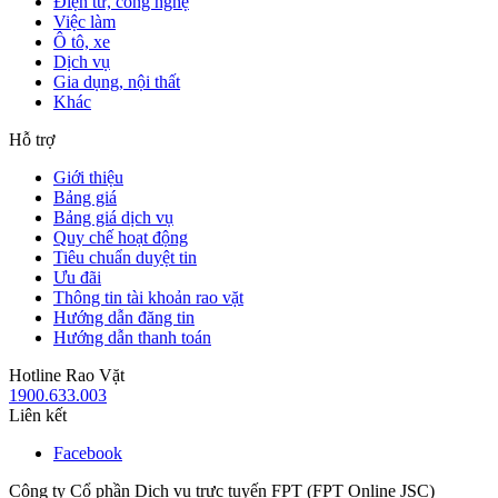
Điện tử, công nghệ
Việc làm
Ô tô, xe
Dịch vụ
Gia dụng, nội thất
Khác
Hỗ trợ
Giới thiệu
Bảng giá
Bảng giá dịch vụ
Quy chế hoạt động
Tiêu chuẩn duyệt tin
Ưu đãi
Thông tin tài khoản rao vặt
Hướng dẫn đăng tin
Hướng dẫn thanh toán
Hotline Rao Vặt
1900.633.003
Liên kết
Facebook
Công ty Cổ phần Dịch vụ trực tuyến FPT (FPT Online JSC)