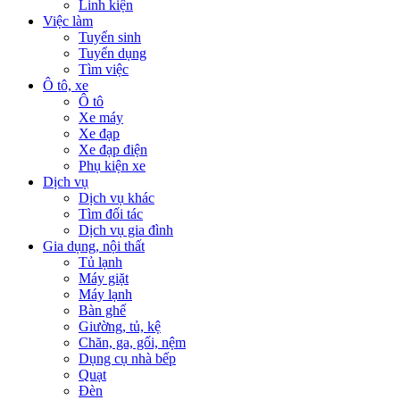
Linh kiện
Việc làm
Tuyển sinh
Tuyển dụng
Tìm việc
Ô tô, xe
Ô tô
Xe máy
Xe đạp
Xe đạp điện
Phụ kiện xe
Dịch vụ
Dịch vụ khác
Tìm đối tác
Dịch vụ gia đình
Gia dụng, nội thất
Tủ lạnh
Máy giặt
Máy lạnh
Bàn ghế
Giường, tủ, kệ
Chăn, ga, gối, nệm
Dụng cụ nhà bếp
Quạt
Đèn