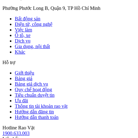
Phường Phước Long B, Quận 9, TP Hồ Chí Minh
Bất động sản
Điện tử, công nghệ
Việc làm
Ô tô, xe
Dịch vụ
Gia dụng, nội thất
Khác
Hỗ trợ
Giới thiệu
Bảng giá
Bảng giá dịch vụ
Quy chế hoạt động
Tiêu chuẩn duyệt tin
Ưu đãi
Thông tin tài khoản rao vặt
Hướng dẫn đăng tin
Hướng dẫn thanh toán
Hotline Rao Vặt
1900.633.003