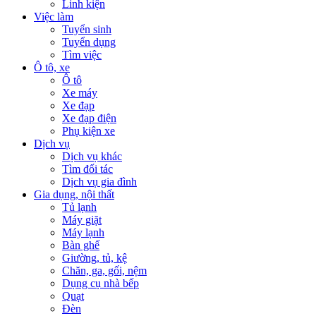
Linh kiện
Việc làm
Tuyển sinh
Tuyển dụng
Tìm việc
Ô tô, xe
Ô tô
Xe máy
Xe đạp
Xe đạp điện
Phụ kiện xe
Dịch vụ
Dịch vụ khác
Tìm đối tác
Dịch vụ gia đình
Gia dụng, nội thất
Tủ lạnh
Máy giặt
Máy lạnh
Bàn ghế
Giường, tủ, kệ
Chăn, ga, gối, nệm
Dụng cụ nhà bếp
Quạt
Đèn