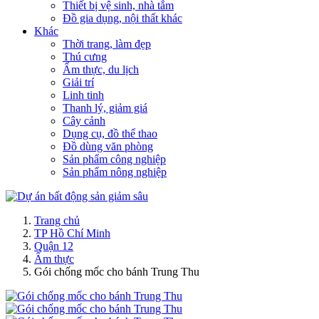
Thiết bị vệ sinh, nhà tắm
Đồ gia dụng, nội thất khác
Khác
Thời trang, làm đẹp
Thú cưng
Ẩm thực, du lịch
Giải trí
Linh tinh
Thanh lý, giảm giá
Cây cảnh
Dụng cụ, đồ thể thao
Đồ dùng văn phòng
Sản phẩm công nghiệp
Sản phẩm nông nghiệp
Trang chủ
TP Hồ Chí Minh
Quận 12
Ẩm thực
Gói chống mốc cho bánh Trung Thu