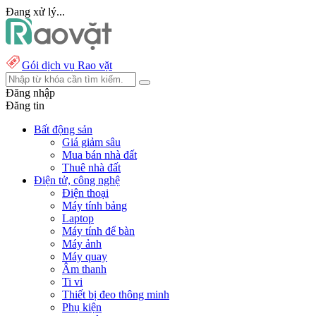
Đang xử lý...
Gói dịch vụ Rao vặt
Đăng nhập
Đăng tin
Bất động sản
Giá giảm sâu
Mua bán nhà đất
Thuê nhà đất
Điện tử, công nghệ
Điện thoại
Máy tính bảng
Laptop
Máy tính để bàn
Máy ảnh
Máy quay
Âm thanh
Ti vi
Thiết bị đeo thông minh
Phụ kiện