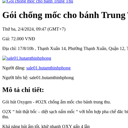
Gói chống mốc cho bánh Trung
Thứ ba, 2/4/2024, 09:47 (GMT+7)
Giá:
72.000 VNĐ
Địa chỉ:
17/8/10b , Thạnh Xuân 14, Phường Thạnh Xuân, Quận 12,
Người đăng:
sale01.hutamthinhphong
Người liên hệ:
sale01.hutamthinhphong
Mô tả chi tiết:
Gói hút Oxygen - #O2X chống ẩm mốc cho bánh trung thu.
O2X “ hút thật bốc – diệt sạch nấm mốc “ với hỗn hợp pha chế đăc bi
thu.
Khả năng hút ẩm tốt, khử nhanh OXY gấp 4 lần