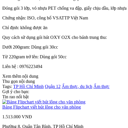
Đóng gói 3 lớp, vỏ nhựa PET chống va đập, giấy chịu dầu, lớp nhựa
Chứng nhận: ISO, công bố VSATTP Việt Nam
Chỉ định: không được ăn
Quy cách sử dụng gói hút OXY O2X cho bánh trung thu:
Dưới 200gram: Dùng gói 30cc
Từ 220gram trở lên: Dùng gói 50cc
Liên hệ : 0976223494
Xem thêm nội dung
Thu gọn nội dung
Tags:
TP Hồ Chí Minh
Quận 12
Ẩm thực, du lịch
Ẩm thực
Gợi ý cho bạn:
Tin rao nổi bật
Bảng Flipchart viết bút lông cho văn phòng
1.513.000 VNĐ
Phường 8, Quận Tân Bình, TP Hồ Chí Minh