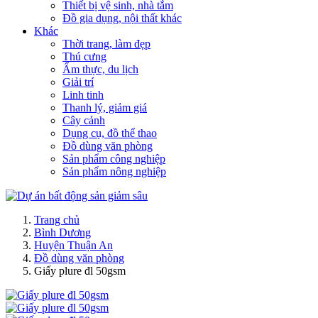
Thiết bị vệ sinh, nhà tắm
Đồ gia dụng, nội thất khác
Khác
Thời trang, làm đẹp
Thú cưng
Ẩm thực, du lịch
Giải trí
Linh tinh
Thanh lý, giảm giá
Cây cảnh
Dụng cụ, đồ thể thao
Đồ dùng văn phòng
Sản phẩm công nghiệp
Sản phẩm nông nghiệp
Trang chủ
Bình Dương
Huyện Thuận An
Đồ dùng văn phòng
Giấy plure đl 50gsm