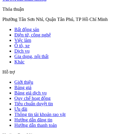
Thỏa thuận
Phường Tân Sơn Nhì, Quận Tân Phú, TP Hồ Chí Minh
Bất động sản
Điện tử, công nghệ
Việc làm
Ô tô, xe
Dịch vụ
Gia dụng, nội thất
Khác
Hỗ trợ
Giới thiệu
Bảng giá
Bảng giá dịch vụ
Quy chế hoạt động
Tiêu chuẩn duyệt tin
Ưu đãi
Thông tin tài khoản rao vặt
Hướng dẫn đăng tin
Hướng dẫn thanh toán