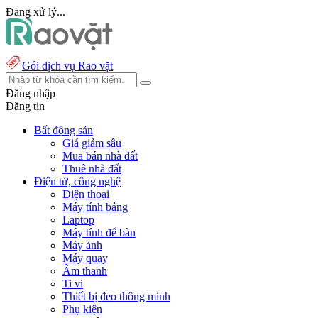
Đang xử lý...
Gói dịch vụ Rao vặt
Đăng nhập
Đăng tin
Bất động sản
Giá giảm sâu
Mua bán nhà đất
Thuê nhà đất
Điện tử, công nghệ
Điện thoại
Máy tính bảng
Laptop
Máy tính để bàn
Máy ảnh
Máy quay
Âm thanh
Ti vi
Thiết bị đeo thông minh
Phụ kiện