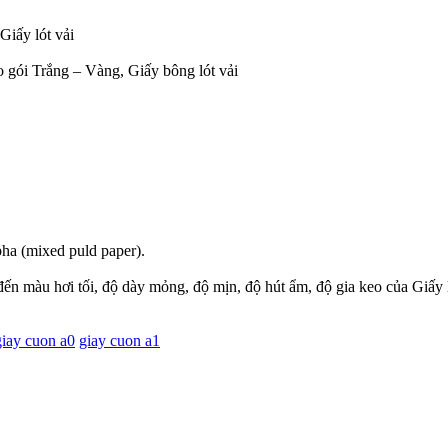
 Giấy lót vải
ao gói Trắng – Vàng, Giấy bông lót vải
 pha (mixed puld paper).
 đến màu hơi tối, độ dày mỏng, độ mịn, độ hút ẩm, độ gia keo của Giấy 
giay cuon a0
giay cuon a1