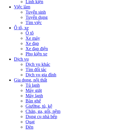
Linh kiện
Việc làm
Tuyển sinh
Tuyển dụng
Tìm việc
Ô tô, xe
Ô tô
Xe máy
Xe đạp
Xe đạp điện
Phụ kiện xe
Dịch vụ
Dịch vụ khác
Tìm đối tác
Dịch vụ gia đình
Gia dụng, nội thất
Tủ lạnh
Máy giặt
Máy lạnh
Bàn ghế
Giường, tủ, kệ
Chăn, ga, gối, nệm
Dụng cụ nhà bếp
Quạt
Đèn