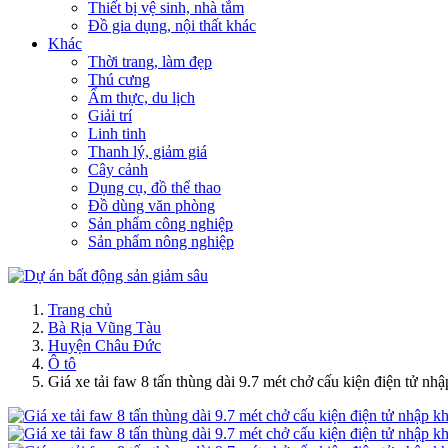
Thiết bị vệ sinh, nhà tắm
Đồ gia dụng, nội thất khác
Khác
Thời trang, làm đẹp
Thú cưng
Ẩm thực, du lịch
Giải trí
Linh tinh
Thanh lý, giảm giá
Cây cảnh
Dụng cụ, đồ thể thao
Đồ dùng văn phòng
Sản phẩm công nghiệp
Sản phẩm nông nghiệp
Trang chủ
Bà Rịa Vũng Tàu
Huyện Châu Đức
Ô tô
Giá xe tải faw 8 tấn thùng dài 9.7 mét chở cấu kiện điện tử nh