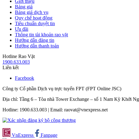
Giới thiệu
Bảng giá
Bảng giá dịch vụ
Quy chế hoạt động
Tiêu chuẩn duyệt tin
Ưu đãi
Thông tin tài khoản rao vặt
Hướng dẫn đăng tin
Hướng dẫn thanh toán
Hotline Rao Vặt
1900.633.003
Liên kết
Facebook
Công ty Cổ phần Dịch vụ trực tuyến FPT (FPT Online JSC)
Địa chỉ: Tầng 6 – Tòa nhà Tower Exchange – số 1 Nam Kỳ Khởi N
Hotline: 1900.633.003 | Email: raovat@vnexpress.net
VnExpress
Fanpage