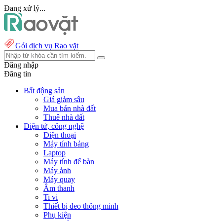
Đang xử lý...
Gói dịch vụ Rao vặt
Đăng nhập
Đăng tin
Bất động sản
Giá giảm sâu
Mua bán nhà đất
Thuê nhà đất
Điện tử, công nghệ
Điện thoại
Máy tính bảng
Laptop
Máy tính để bàn
Máy ảnh
Máy quay
Âm thanh
Ti vi
Thiết bị đeo thông minh
Phụ kiện