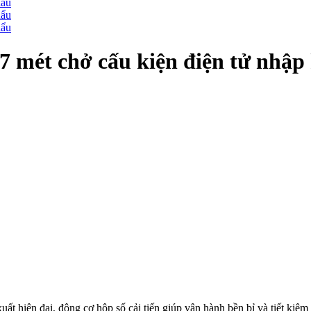
9.7 mét chở cấu kiện điện tử nhập
ất hiện đại, động cơ hộp số cải tiến giúp vận hành bền bỉ và tiết kiệm 