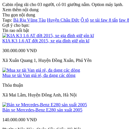
Cabin rộng rãi cho 03 người, có 01 giường nằm. Option máy lạnh.
Xem thêm nội dung
Thu gọn nội dung
Tags:
Bà Rịa Vũng Tàu
Huyện Châu Đức
Ô tô
xe tải faw 8 tấn
faw 8
Gợi ý cho bạn:
Tin rao nổi bật
KIA K3 1.6 AT đời 2015, xe gia đình giữ gìn kĩ
300.000.000 VNĐ
Xã Xuân Quang 1, Huyện Đồng Xuân, Phú Yên
Mua xe tải Van giá rẻ, đa dạng các dòng
Thỏa thuận
Xã Mai Lâm, Huyện Đông Anh, Hà Nội
Bán xe Mercedes-Benz E280 sản xuất 2005
140.000.000 VNĐ