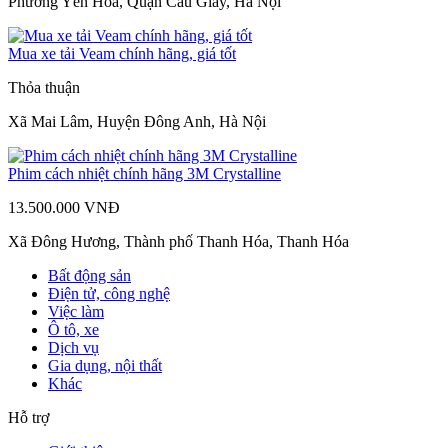
Phường Yên Hòa, Quận Cầu Giấy, Hà Nội
Mua xe tải Veam chính hãng, giá tốt
Thỏa thuận
Xã Mai Lâm, Huyện Đông Anh, Hà Nội
Phim cách nhiệt chính hãng 3M Crystalline
13.500.000 VNĐ
Xã Đông Hương, Thành phố Thanh Hóa, Thanh Hóa
Bất động sản
Điện tử, công nghệ
Việc làm
Ô tô, xe
Dịch vụ
Gia dụng, nội thất
Khác
Hỗ trợ