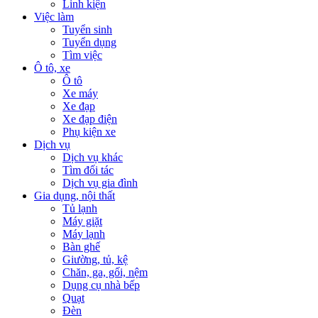
Linh kiện
Việc làm
Tuyển sinh
Tuyển dụng
Tìm việc
Ô tô, xe
Ô tô
Xe máy
Xe đạp
Xe đạp điện
Phụ kiện xe
Dịch vụ
Dịch vụ khác
Tìm đối tác
Dịch vụ gia đình
Gia dụng, nội thất
Tủ lạnh
Máy giặt
Máy lạnh
Bàn ghế
Giường, tủ, kệ
Chăn, ga, gối, nệm
Dụng cụ nhà bếp
Quạt
Đèn