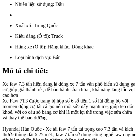
Nhiên liệu sử dụng:
Dầu
Xuất xứ:
Trung Quốc
Kiểu dáng (Ô tô):
Truck
Hãng xe (Ô tô):
Hãng khác, Dòng khác
Loại hình dịch vụ:
Bán
Mô tả chi tiết:
Xe faw 7.3 tấn hiện đang là dòng xe 7 tấn vẫn phổ biến sử dụng ga
cơ giúp giá thành rẻ , dễ bảo hành sửa chữa , khả năng tăng tốc vọt
cao hơn .
Xe Faw 7T3 được trang bị hộp số 6 số tiến 1 số lùi đồng bộ với
momen động cơ, tất cả tạo nên một sức đẩy mạnh mẽ, giúp leo dốc
khoẻ, với cơ cấu số bằng cơ khí là một lợi thế trong việc sửa chữa
và thay thế bảo dưỡng.
Hyundai Hàn Quốc - Xe tải faw 7 tấn tải trọng cao 7.3 tấn và kích
thước thùng dài 6.25 mét., faw 7 tấn sử dụng công nghệ faw engine