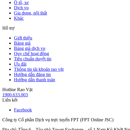
Ô tô, xe
Dịch vụ
Gia dụng, nội thất
Khác
Hỗ trợ
Giới thiệu
Bảng giá
Bảng giá dịch vụ
Quy chế hoạt động
Tiêu chuẩn duyệt tin
Ưu đãi
Thông tin tài khoản rao vặt
Hướng dẫn đăng tin
Hướng dẫn thanh toán
Hotline Rao Vặt
1900.633.003
Liên kết
Facebook
Công ty Cổ phần Dịch vụ trực tuyến FPT (FPT Online JSC)
Địa chỉ: Tầng 6 – Tòa nhà Tower Exchange – số 1 Nam Kỳ Khởi N