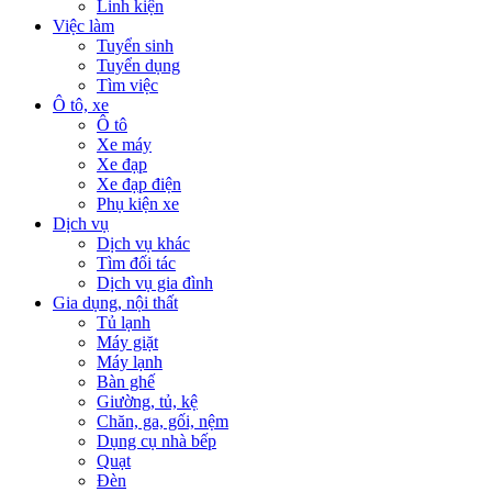
Linh kiện
Việc làm
Tuyển sinh
Tuyển dụng
Tìm việc
Ô tô, xe
Ô tô
Xe máy
Xe đạp
Xe đạp điện
Phụ kiện xe
Dịch vụ
Dịch vụ khác
Tìm đối tác
Dịch vụ gia đình
Gia dụng, nội thất
Tủ lạnh
Máy giặt
Máy lạnh
Bàn ghế
Giường, tủ, kệ
Chăn, ga, gối, nệm
Dụng cụ nhà bếp
Quạt
Đèn