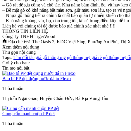
– Gỗ rất dễ gia công và chế tác. Khả năng bám đinh, ốc, vít hay keo đề
– Bề mặt gỗ có khả năng bắt màu sơn, giữ màu sơn lâu, tạo ra vẻ ng
– Nhựa gỗ thông tiết ra chính là chất bảo quản tự nhiên khiến cho t
– Khả năng kháng sâu, bọ, côn trùng tốt, kể cả trong điều kiện dễ hư
Liên hệ với chúng tôi để được báo giá chính xác nhất nhé !!!!
THÔNG TIN LIÊN HỆ
Công Ty TNHH TigerWood
🏣 Địa chỉ: 661 The Oasis 2, KDC Việt Sing, Phường An Phú, Thị
Xem thêm nội dung
Thu gọn nội dung
Tags:
Tìm đối tác
giá gỗ thông mỹ
gỗ thông mỹ giá rẻ
gỗ thông mỹ ố
Gợi ý cho bạn:
Tin rao nổi bật
Bao bì PP dệt đựng nước đá in Flexo
Thỏa thuận
Thị trấn Ngãi Giao, Huyện Châu Đức, Bà Rịa Vũng Tàu
Cung cấp manh cuộn PP dệt
Thỏa thuận