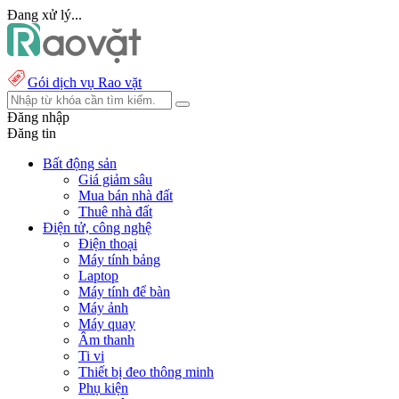
Đang xử lý...
Gói dịch vụ Rao vặt
Đăng nhập
Đăng tin
Bất động sản
Giá giảm sâu
Mua bán nhà đất
Thuê nhà đất
Điện tử, công nghệ
Điện thoại
Máy tính bảng
Laptop
Máy tính để bàn
Máy ảnh
Máy quay
Âm thanh
Ti vi
Thiết bị đeo thông minh
Phụ kiện