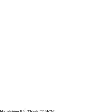
ghĩa, phường Bến Thành, TP HCM.