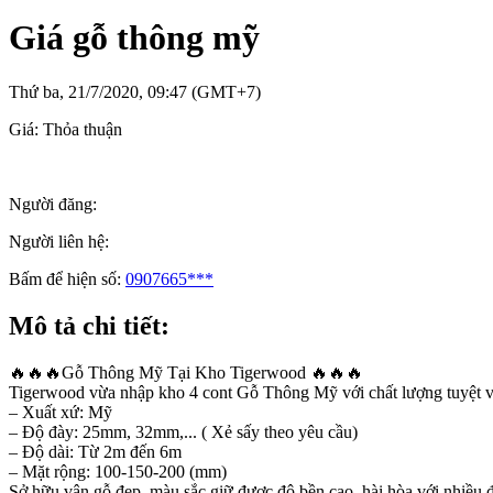
Giá gỗ thông mỹ
Thứ ba, 21/7/2020, 09:47 (GMT+7)
Giá:
Thỏa thuận
Người đăng:
Người liên hệ:
Bấm để hiện số:
0907665***
Mô tả chi tiết:
🔥🔥🔥Gỗ Thông Mỹ Tại Kho Tigerwood 🔥🔥🔥
Tigerwood vừa nhập kho 4 cont Gỗ Thông Mỹ với chất lượng tuyệt v
– Xuất xứ: Mỹ
– Độ đày: 25mm, 32mm,... ( Xẻ sấy theo yêu cầu)
– Độ dài: Từ 2m đến 6m
– Mặt rộng: 100-150-200 (mm)
Sở hữu vân gỗ đẹp, màu sắc giữ được độ bền cao, hài hòa với nhiều đ