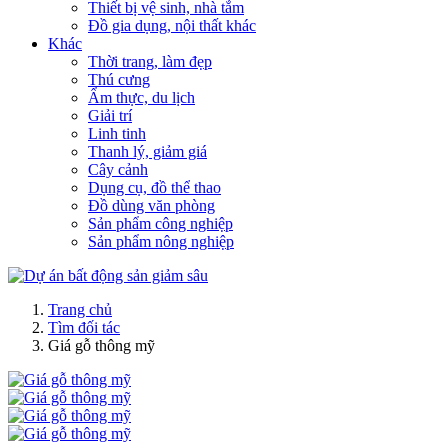
Thiết bị vệ sinh, nhà tắm
Đồ gia dụng, nội thất khác
Khác
Thời trang, làm đẹp
Thú cưng
Ẩm thực, du lịch
Giải trí
Linh tinh
Thanh lý, giảm giá
Cây cảnh
Dụng cụ, đồ thể thao
Đồ dùng văn phòng
Sản phẩm công nghiệp
Sản phẩm nông nghiệp
Trang chủ
Tìm đối tác
Giá gỗ thông mỹ