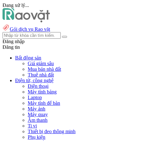
Đang xử lý...
Gói dịch vụ Rao vặt
Đăng nhập
Đăng tin
Bất động sản
Giá giảm sâu
Mua bán nhà đất
Thuê nhà đất
Điện tử, công nghệ
Điện thoại
Máy tính bảng
Laptop
Máy tính để bàn
Máy ảnh
Máy quay
Âm thanh
Ti vi
Thiết bị đeo thông minh
Phụ kiện