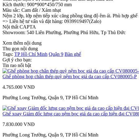
Kích thước: 900*900*450/750 mm
Màu sắc: Cam đất / Xám nhạt
Nệm 2 lớp, lớp nệm tiếp xúc căng phồng tăng độ êm ái. Phù hợp ghế 
=> Liên hệ tư vấn và đặt hàng: 0939919497(Zalo)
Nội thất CAPTA
Showroom: 540 Liên Phường, Phường Phú Hữu, Tp Thủ Đức
Xem thêm nội dung
Thu gọn nội dung
Tags:
TP Hồ Chí Minh
Quận 9
Bàn ghế
Gợi ý cho bạn:
Tin rao nổi bật
Ghế phòng họp chân thép quỳ nệm bọc giả da cao cấp CV080005-P
4.765.000 VNĐ
Phường Long Trường, Quận 9, TP Hồ Chí Minh
Ghế xoay Giám đốc lưng cao nệm bọc giả da cao cấp hiện đại CV0
7.830.000 VNĐ
Phường Long Trường, Quận 9, TP Hồ Chí Minh