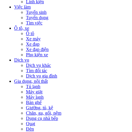
Linh kiện
Việc làm
Tuyển sinh
Tuyển dụng
Tìm việc
Ô tô, xe
Ô tô
Xe máy
Xe đạp
Xe đạp điện
Phụ kiện xe
Dịch vụ
Dịch vụ khác
Tìm đối tác
Dịch vụ gia đình
Gia dụng, nội thất
Tủ lạnh
Máy giặt
Máy lạnh
Bàn ghế
Giường, tủ, kệ
Chăn, ga, gối, nệm
Dụng cụ nhà bếp
Quạt
Đèn