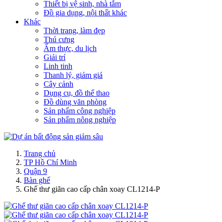
Thiết bị vệ sinh, nhà tắm
Đồ gia dụng, nội thất khác
Khác
Thời trang, làm đẹp
Thú cưng
Ẩm thực, du lịch
Giải trí
Linh tinh
Thanh lý, giảm giá
Cây cảnh
Dụng cụ, đồ thể thao
Đồ dùng văn phòng
Sản phẩm công nghiệp
Sản phẩm nông nghiệp
Trang chủ
TP Hồ Chí Minh
Quận 9
Bàn ghế
Ghế thư giãn cao cấp chân xoay CL1214-P