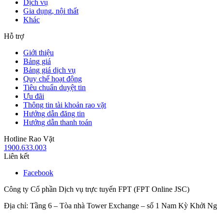
Dịch vụ
Gia dụng, nội thất
Khác
Hỗ trợ
Giới thiệu
Bảng giá
Bảng giá dịch vụ
Quy chế hoạt động
Tiêu chuẩn duyệt tin
Ưu đãi
Thông tin tài khoản rao vặt
Hướng dẫn đăng tin
Hướng dẫn thanh toán
Hotline Rao Vặt
1900.633.003
Liên kết
Facebook
Công ty Cổ phần Dịch vụ trực tuyến FPT (FPT Online JSC)
Địa chỉ: Tầng 6 – Tòa nhà Tower Exchange – số 1 Nam Kỳ Khởi N