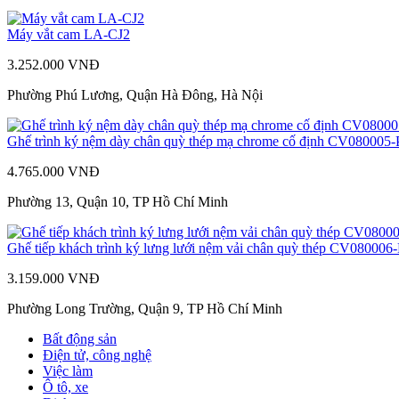
Máy vắt cam LA-CJ2
3.252.000 VNĐ
Phường Phú Lương, Quận Hà Đông, Hà Nội
Ghế trình ký nệm dày chân quỳ thép mạ chrome cố định CV080005-
4.765.000 VNĐ
Phường 13, Quận 10, TP Hồ Chí Minh
Ghế tiếp khách trình ký lưng lưới nệm vải chân quỳ thép CV080006
3.159.000 VNĐ
Phường Long Trường, Quận 9, TP Hồ Chí Minh
Bất động sản
Điện tử, công nghệ
Việc làm
Ô tô, xe