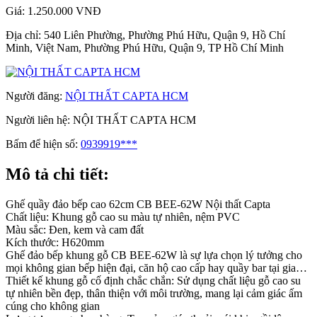
Giá:
1.250.000 VNĐ
Địa chỉ:
540 Liên Phường, Phường Phú Hữu, Quận 9, Hồ Chí
Minh, Việt Nam, Phường Phú Hữu, Quận 9, TP Hồ Chí Minh
Người đăng:
NỘI THẤT CAPTA HCM
Người liên hệ:
NỘI THẤT CAPTA HCM
Bấm để hiện số:
0939919***
Mô tả chi tiết:
Ghế quầy đảo bếp cao 62cm CB BEE-62W Nội thất Capta
Chất liệu: Khung gỗ cao su màu tự nhiên, nệm PVC
Màu sắc: Đen, kem và cam đất
Kích thước: H620mm
Ghế đảo bếp khung gỗ CB BEE-62W là sự lựa chọn lý tưởng cho
mọi không gian bếp hiện đại, căn hộ cao cấp hay quầy bar tại gia…
Thiết kế khung gỗ cố định chắc chắn: Sử dụng chất liệu gỗ cao su
tự nhiên bền đẹp, thân thiện với môi trường, mang lại cảm giác ấm
cúng cho không gian