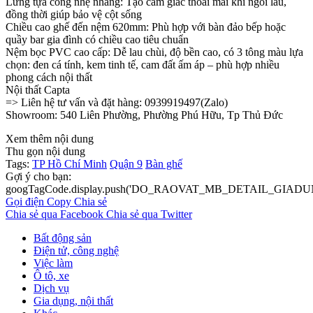
Lưng tựa cong nhẹ nhàng: Tạo cảm giác thoải mái khi ngồi lâu,
đồng thời giúp bảo vệ cột sống
Chiều cao ghế đến nệm 620mm: Phù hợp với bàn đảo bếp hoặc
quầy bar gia đình có chiều cao tiêu chuẩn
Nệm bọc PVC cao cấp: Dễ lau chùi, độ bền cao, có 3 tông màu lựa
chọn: đen cá tính, kem tinh tế, cam đất ấm áp – phù hợp nhiều
phong cách nội thất
Nội thất Capta
=> Liên hệ tư vấn và đặt hàng: 0939919497(Zalo)
Showroom: 540 Liên Phường, Phường Phú Hữu, Tp Thủ Đức
Xem thêm nội dung
Thu gọn nội dung
Tags:
TP Hồ Chí Minh
Quận 9
Bàn ghế
Gợi ý cho bạn:
googTagCode.display.push('DO_RAOVAT_MB_DETAIL_GIADU
Gọi điện
Copy
Chia sẻ
Chia sẻ qua Facebook
Chia sẻ qua Twitter
Bất động sản
Điện tử, công nghệ
Việc làm
Ô tô, xe
Dịch vụ
Gia dụng, nội thất