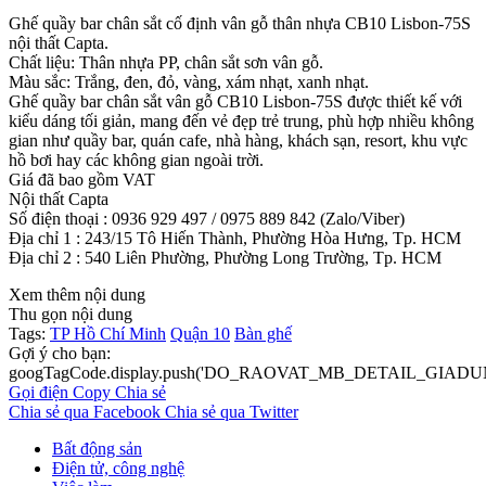
Ghế quầy bar chân sắt cố định vân gỗ thân nhựa CB10 Lisbon-75S
nội thất Capta.
Chất liệu: Thân nhựa PP, chân sắt sơn vân gỗ.
Màu sắc: Trắng, đen, đỏ, vàng, xám nhạt, xanh nhạt.
Ghế quầy bar chân sắt vân gỗ CB10 Lisbon-75S được thiết kế với
kiểu dáng tối giản, mang đến vẻ đẹp trẻ trung, phù hợp nhiều không
gian như quầy bar, quán cafe, nhà hàng, khách sạn, resort, khu vực
hồ bơi hay các không gian ngoài trời.
Giá đã bao gồm VAT
Nội thất Capta
Số điện thoại : 0936 929 497 / 0975 889 842 (Zalo/Viber)
Địa chỉ 1 : 243/15 Tô Hiến Thành, Phường Hòa Hưng, Tp. HCM
Địa chỉ 2 : 540 Liên Phường, Phường Long Trường, Tp. HCM
Xem thêm nội dung
Thu gọn nội dung
Tags:
TP Hồ Chí Minh
Quận 10
Bàn ghế
Gợi ý cho bạn:
googTagCode.display.push('DO_RAOVAT_MB_DETAIL_GIADU
Gọi điện
Copy
Chia sẻ
Chia sẻ qua Facebook
Chia sẻ qua Twitter
Bất động sản
Điện tử, công nghệ