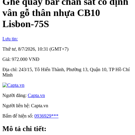
Ghế quầy bar chân sắt cố định
vân gỗ thân nhựa CB10
Lisbon-75S
Lưu tin:
Thứ tư, 8/7/2026, 10:31 (GMT+7)
Giá:
972.000 VNĐ
Địa chỉ:
243/15, Tô Hiến Thành, Phường 13, Quận 10, TP Hồ Chí
Minh
Người đăng:
Capta.vn
Người liên hệ:
Capta.vn
Bấm để hiện số:
0936929***
Mô tả chi tiết: