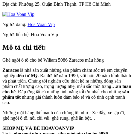
Địa chỉ:
Phường 25, Quận Bình Thạnh, TP Hồ Chí Minh
Người đăng:
Hoa Voan Vip
Người liên hệ:
Hoa Voan Vip
Mô tả chi tiết:
Ghế ngồi ô tô cho bé Wiliam 5086 Zaracos màu hồng
Zaracos
là nhà sản xuất những sản phẩm chăm sóc trẻ em chuyên
nghiệp
đến từ Mỹ
. Ra đời từ năm 1990, với hơn 20 năm hình thành
và phát triển. Chúng tôi nghiên cứu thiết kế ra những dòng sản
phẩm chất lượng cao, trọng lượng nhẹ, màu sắc thời trang…
an toàn
cho bé
. Đáp ứng tất cả những tính năng tối ưu nhất cho những
sản
phẩm tốt
nhưng giá thành luôn đảm bảo rẻ và có tính cạnh tranh
cao.
Những mặt hàng thế mạnh của chúng tôi như : Xe đẩy, xe tập đi,
ghế ngồi ô tô, nôi cũi vải, ghế rung, ghế ăn bột….
SHOP MẸ VÀ BÉ HOAVOANVIP
Tags:
ghe ngoi oto zaracos , ghe ngoi oto cho be 5086