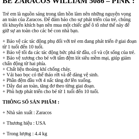
BÉ ZARACOS WILLIAM 5086 – PINK :
Trẻ em là nguồn sáng trong tâm hồn làm nên những nguyện vọng
an toàn của Zaracos. Để đảm bảo cho sự phát triển của trẻ, chúng
tôi khuyến khích bạn nên mua một chiếc ghế ô tô như thế này để
giữ sự an toàn cho các bé con nhà bạn.
+ Bảo vệ các tác động phụ đối với trẻ em đang phát triển ở giai đoạn
từ 1 tuổi đến 10 tuổi.
+ Bảo vệ tối đa các tác động bức phá từ đầu, cổ và cột sống của trẻ.
+ Bảo vệ xương cho bé với tấm đệm lót siêu mềm mại, giúp giảm
chấn động từ hai phía.
+ Chất liệu thoáng khí chống cháy.
+ Vải bao bọc có thể tháo rời và dễ dàng vệ sinh.
+ Phần đệm đầu với 4 nấc tăng đơ lên xuống.
+ Dây đai an toàn, tăng đơ theo từng giai đoạn.
+ Phù hợp phát triển cho bé từ 1 tuổi đến 10 tuổi.
THÔNG SỐ SẢN PHẨM :
+ Nhà sản xuất : Zaracos
+ Thương hiệu : USA
+ Trong lượng : 4.4 kg