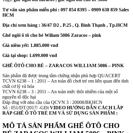
Tư vấn sản phẩm miễn phí : 097 854 8395 – 0909 638 859 Sales
HCM
Địa chỉ xem hàng : 36/47 D2 , P.25 , Q. Bình Thạnh , Tp.HCM
Ghế ngồi ô tô cho bé Wiliam 5086 Zaracos – pink
Giá niêm yết: 1.885.000 vnđ
Giá tại shop: 1.699.000 vnđ
GHẾ ÔTÔ CHO BÉ – ZARACOS WILLIAM 5086 – PINK
Sản phẩm đã được trung tâm chứng nhận phù hợp QUACERT
TCVN 6238 – 1 : 2011 – An toàn đồ chơi trẻ em liên quan đến tính
chất cơ lý và hóa
TCVN 6238 – 3 : 2011 – An toàn mức thôi nhiễm của một số
nguyên tố độc hại
Đáp ứng với nhu cầu của QCVN 3 : 20008/BKHCN
Số : 051/DT/2017/ -GĐi
VIDEO HƯỚNG DẪN CÁCH LẮP
RÁP GHẾ Ô TÔ TRẺ EM VÀ SỬ DỤNG SẢN PHẨM :
MÔ TẢ SẢN PHẨM GHẾ ÔTÔ CHO