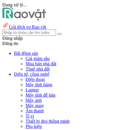
Đang xử lý...
Gói dịch vụ Rao vặt
Đăng nhập
Đăng tin
Bất động sản
Giá giảm sâu
Mua bán nhà đất
Thuê nhà đất
Điện tử, công nghệ
Điện thoại
Máy tính bảng
Laptop
Máy tính để bàn
Máy ảnh
Máy quay
Âm thanh
Ti vi
Thiết bị đeo thông minh
Phụ kiện