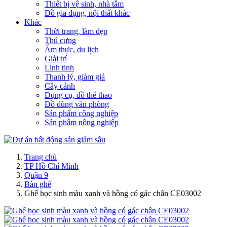
Thiết bị vệ sinh, nhà tắm
Đồ gia dụng, nội thất khác
Khác
Thời trang, làm đẹp
Thú cưng
Ẩm thực, du lịch
Giải trí
Linh tinh
Thanh lý, giảm giá
Cây cảnh
Dụng cụ, đồ thể thao
Đồ dùng văn phòng
Sản phẩm công nghiệp
Sản phẩm nông nghiệp
Trang chủ
TP Hồ Chí Minh
Quận 9
Bàn ghế
Ghế học sinh màu xanh và hồng có gác chân CE03002