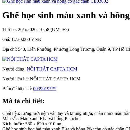
Ghế học sinh màu xanh và hồng
Thứ ba, 26/5/2026, 10:58 (GMT+7)
Giá:
1.730.000 VNĐ
Địa chỉ:
540, Liên Phường, Phường Long Trường, Quận 9, TP Hồ C
Người đăng:
NỘI THẤT CAPTA HCM
Người liên hệ:
NỘI THẤT CAPTA HCM
Bấm để hiện số:
0939919***
Mô tả chi tiết:
Chất liệu: Lưng lưới nệm vải, tay và khung nhựa, chân nhựa màu tr
Màu sắc: Màu xanh Elsa và hổng Pikachu.
Kích thước: 580 x 620 x 910mm
Ghế học sinh học bài màu xanh Elsa và hồng Pikachu có gác chân CE0