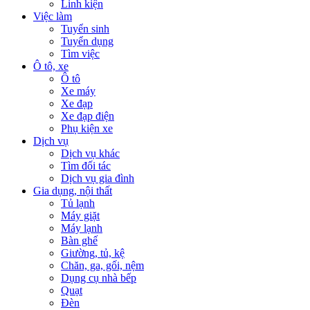
Linh kiện
Việc làm
Tuyển sinh
Tuyển dụng
Tìm việc
Ô tô, xe
Ô tô
Xe máy
Xe đạp
Xe đạp điện
Phụ kiện xe
Dịch vụ
Dịch vụ khác
Tìm đối tác
Dịch vụ gia đình
Gia dụng, nội thất
Tủ lạnh
Máy giặt
Máy lạnh
Bàn ghế
Giường, tủ, kệ
Chăn, ga, gối, nệm
Dụng cụ nhà bếp
Quạt
Đèn