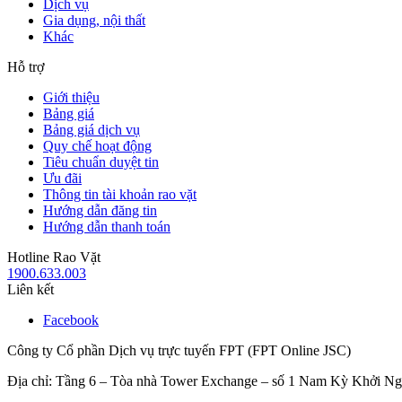
Dịch vụ
Gia dụng, nội thất
Khác
Hỗ trợ
Giới thiệu
Bảng giá
Bảng giá dịch vụ
Quy chế hoạt động
Tiêu chuẩn duyệt tin
Ưu đãi
Thông tin tài khoản rao vặt
Hướng dẫn đăng tin
Hướng dẫn thanh toán
Hotline Rao Vặt
1900.633.003
Liên kết
Facebook
Công ty Cổ phần Dịch vụ trực tuyến FPT (FPT Online JSC)
Địa chỉ: Tầng 6 – Tòa nhà Tower Exchange – số 1 Nam Kỳ Khởi N