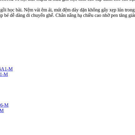
ngồi học bài. Nệm vải êm ái, mút đệm dày dặn không gây xẹp lún trong
p bé dễ dàng di chuyển ghế. Chân nâng hạ chiều cao nhờ pen tăng gi
A1-M
-M