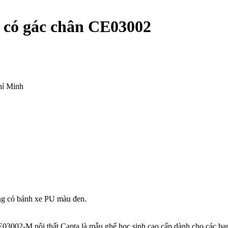
 có gác chân CE03002
hí Minh
ắng có bánh xe PU màu đen.
3002-M nội thất Capta là mẫu ghế học sinh cao cấp dành cho các bạn 