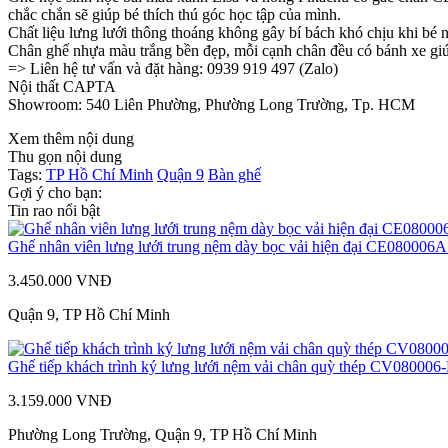
chắc chắn sẽ giúp bé thích thú góc học tập của mình.
Chất liệu lưng lưới thông thoáng không gây bí bách khó chịu khi bé 
Chân ghế nhựa màu trắng bền đẹp, mỗi cạnh chân đều có bánh xe giú
=> Liên hệ tư vấn và đặt hàng: 0939 919 497 (Zalo)
Nội thất CAPTA
Showroom: 540 Liên Phường, Phường Long Trường, Tp. HCM
Xem thêm nội dung
Thu gọn nội dung
Tags:
TP Hồ Chí Minh
Quận 9
Bàn ghế
Gợi ý cho bạn:
Tin rao nổi bật
Ghế nhân viên lưng lưới trung nệm dày bọc vải hiện đại CE080006
3.450.000 VNĐ
Quận 9, TP Hồ Chí Minh
Ghế tiếp khách trình ký lưng lưới nệm vải chân quỳ thép CV080006
3.159.000 VNĐ
Phường Long Trường, Quận 9, TP Hồ Chí Minh