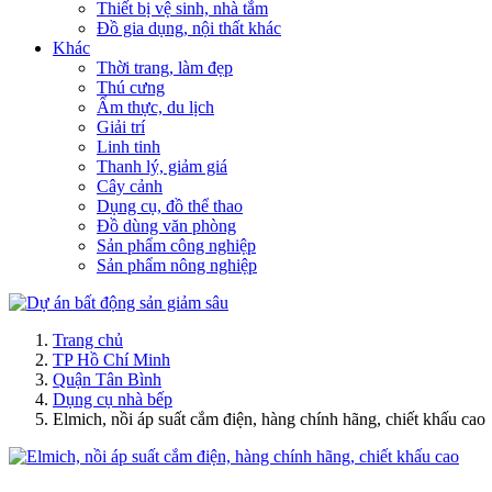
Thiết bị vệ sinh, nhà tắm
Đồ gia dụng, nội thất khác
Khác
Thời trang, làm đẹp
Thú cưng
Ẩm thực, du lịch
Giải trí
Linh tinh
Thanh lý, giảm giá
Cây cảnh
Dụng cụ, đồ thể thao
Đồ dùng văn phòng
Sản phẩm công nghiệp
Sản phẩm nông nghiệp
Trang chủ
TP Hồ Chí Minh
Quận Tân Bình
Dụng cụ nhà bếp
Elmich, nồi áp suất cắm điện, hàng chính hãng, chiết khấu cao