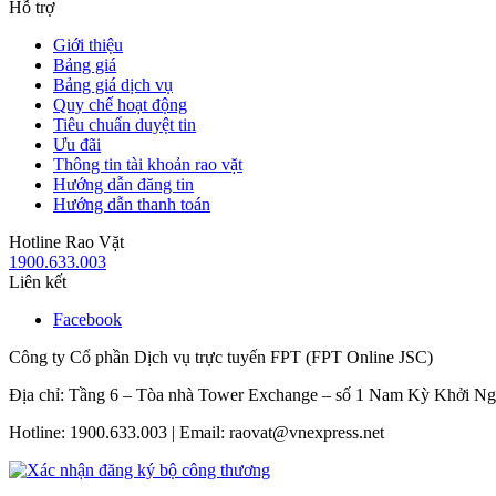
Hỗ trợ
Giới thiệu
Bảng giá
Bảng giá dịch vụ
Quy chế hoạt động
Tiêu chuẩn duyệt tin
Ưu đãi
Thông tin tài khoản rao vặt
Hướng dẫn đăng tin
Hướng dẫn thanh toán
Hotline Rao Vặt
1900.633.003
Liên kết
Facebook
Công ty Cổ phần Dịch vụ trực tuyến FPT (FPT Online JSC)
Địa chỉ: Tầng 6 – Tòa nhà Tower Exchange – số 1 Nam Kỳ Khởi N
Hotline: 1900.633.003 | Email: raovat@vnexpress.net