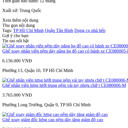
Thời gian bảo hành: 12 tháng
Xuất xứ: Trung Quốc
Xem thêm nội dung
Thu gọn nội dung
Tags:
TP Hồ Chí Minh
Quận Tân Bình
Dụng cụ nhà bếp
Gợi ý cho bạn:
Tin rao nổi bật
Ghế xoay nhân viên nệm dày nâng hạ độ cao có bánh xe CE080005-
6.156.000 VNĐ
Phường 13, Quận 10, TP Hồ Chí Minh
Ghế nhân viên lưng lưới trung nệm vải tay nhựa chữ t CE080006-M
3.765.000 VNĐ
Phường Long Trường, Quận 9, TP Hồ Chí Minh
Ghế xoay giám đốc lưng cao nệm dày tăng giảm độ cao