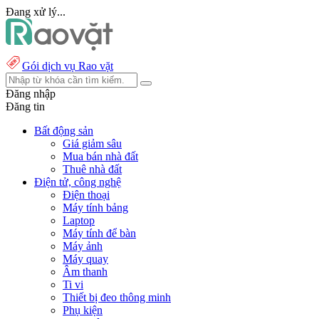
Đang xử lý...
Gói dịch vụ Rao vặt
Đăng nhập
Đăng tin
Bất động sản
Giá giảm sâu
Mua bán nhà đất
Thuê nhà đất
Điện tử, công nghệ
Điện thoại
Máy tính bảng
Laptop
Máy tính để bàn
Máy ảnh
Máy quay
Âm thanh
Ti vi
Thiết bị đeo thông minh
Phụ kiện