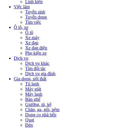
Linh kiện
Việc làm
Tuyển sinh
Tuyển dụng
Tìm việc
Ô tô, xe
Ô tô
Xe máy
Xe đạp
Xe đạp điện
Phụ kiện xe
Dịch vụ
Dịch vụ khác
Tìm đối tác
Dịch vụ gia đình
Gia dụng, nội thất
Tủ lạnh
Máy giặt
Máy lạnh
Bàn ghế
Giường, tủ, kệ
Chăn, ga, gối, nệm
Dụng cụ nhà bếp
Quạt
Đèn