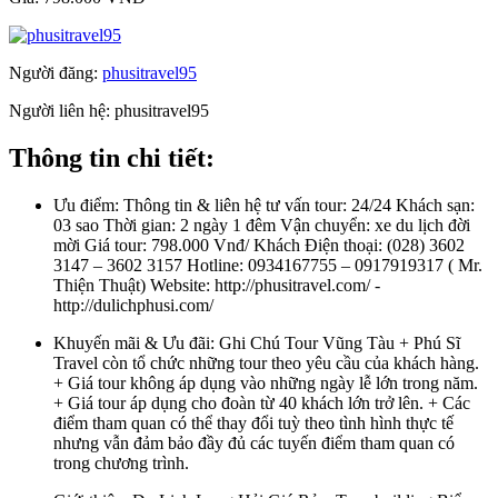
Người đăng:
phusitravel95
Người liên hệ:
phusitravel95
Thông tin chi tiết:
Ưu điểm:
Thông tin & liên hệ tư vấn tour: 24/24 Khách sạn:
03 sao Thời gian: 2 ngày 1 đêm Vận chuyển: xe du lịch đời
mời Giá tour: 798.000 Vnđ/ Khách Điện thoại: (028) 3602
3147 – 3602 3157 Hotline: 0934167755 – 0917919317 ( Mr.
Thiện Thuật) Website: http://phusitravel.com/ -
http://dulichphusi.com/
Khuyến mãi & Ưu đãi:
Ghi Chú Tour Vũng Tàu + Phú Sĩ
Travel còn tổ chức những tour theo yêu cầu của khách hàng.
+ Giá tour không áp dụng vào những ngày lễ lớn trong năm.
+ Giá tour áp dụng cho đoàn từ 40 khách lớn trở lên. + Các
điểm tham quan có thể thay đổi tuỳ theo tình hình thực tế
nhưng vẫn đảm bảo đầy đủ các tuyến điểm tham quan có
trong chương trình.