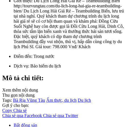
Giới thiệu:
Du Lịch Long Hải Giá Rẻ – Teambuilding Biển
http://tourvungtau.com/du-lich-long-hai-gia-re-teambuilding-
bien/ Du Lịch Long Hải Giá Rẻ – Teambuilding Biển, lưu trú
tại nhà nghỉ. Quý khách tham dự chương trình du lịch long
hải giá rẻ sẽ có cơ hội tham quan và khám phá: Đồng Cừu
Suối Nghệ hay còn được gọi là Đồi Cừu Long Hải, Dinh Cô,
thỏa sức tắm lặn biển xanh và thưởng thức hải sản tươi sống.
Đặc biệt, quý khách có dịp tham dự chương trình
Teambuilding đầy vui nhộn, thú vị, hấp dẫn cùng công ty du
lịch Phú Sĩ. Giá tour: 798.000 Vnđ/ Khách
Điểm đến:
Trong nước
Dịch vụ:
Bảo hiểm du lịch
Mô tả chi tiết:
Xem thêm nội dung
Thu gọn nội dung
Tags:
Bà Rịa Vũng Tàu
Ẩm thực, du lịch
Du lịch
Gợi ý cho bạn:
Copy
Chia sẻ
Chia sẻ qua Facebook
Chia sẻ qua Twitter
Bất động sản