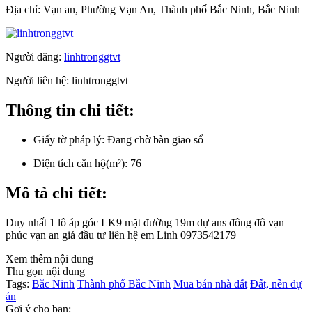
Địa chỉ:
Vạn an, Phường Vạn An, Thành phố Bắc Ninh, Bắc Ninh
Người đăng:
linhtronggtvt
Người liên hệ:
linhtronggtvt
Thông tin chi tiết:
Giấy tờ pháp lý:
Đang chờ bàn giao sổ
Diện tích căn hộ(m²):
76
Mô tả chi tiết:
Duy nhất 1 lô áp góc LK9 mặt đường 19m dự ans đông đô vạn
phúc vạn an giá đầu tư liên hệ em Linh 0973542179
Xem thêm nội dung
Thu gọn nội dung
Tags:
Bắc Ninh
Thành phố Bắc Ninh
Mua bán nhà đất
Đất, nền dự
án
Gợi ý cho bạn: