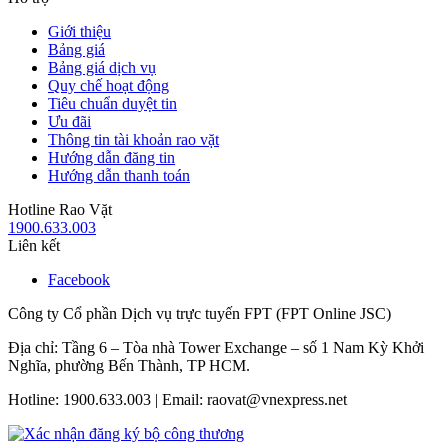
Giới thiệu
Bảng giá
Bảng giá dịch vụ
Quy chế hoạt động
Tiêu chuẩn duyệt tin
Ưu đãi
Thông tin tài khoản rao vặt
Hướng dẫn đăng tin
Hướng dẫn thanh toán
Hotline Rao Vặt
1900.633.003
Liên kết
Facebook
Công ty Cổ phần Dịch vụ trực tuyến FPT (FPT Online JSC)
Địa chỉ: Tầng 6 – Tòa nhà Tower Exchange – số 1 Nam Kỳ Khởi
Nghĩa, phường Bến Thành, TP HCM.
Hotline: 1900.633.003 | Email: raovat@vnexpress.net