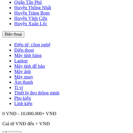
Quận Tân Phú
Huyện Thống Nhất
Huyện Trảng Bom
Huyện Vĩnh Cửu
Huyện Xuân Lộc
Điện thoại
Điện tử, công nghệ
Điện thoại
Máy tính bảng
Laptop
Máy tính để bàn
Máy ảnh
Máy quay
Âm thanh
Ti vi
Thiết bị đeo thông minh
Phụ kiện
Linh kiện
0 VNĐ - 10.000.000+ VNĐ
Giá từ
VNĐ đến
+
VNĐ