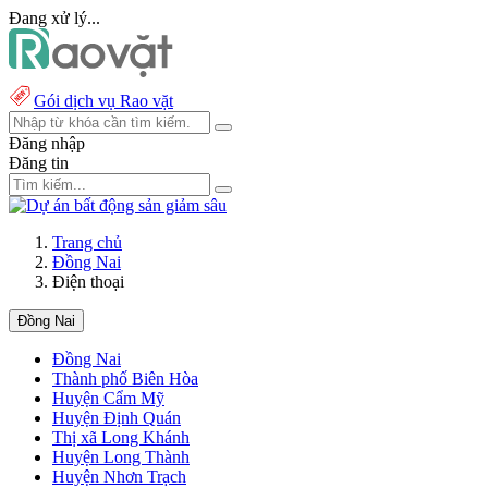
Đang xử lý...
Gói dịch vụ Rao vặt
Đăng nhập
Đăng tin
Trang chủ
Đồng Nai
Điện thoại
Đồng Nai
Đồng Nai
Thành phố Biên Hòa
Huyện Cẩm Mỹ
Huyện Định Quán
Thị xã Long Khánh
Huyện Long Thành
Huyện Nhơn Trạch