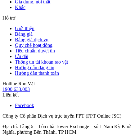
Gia dụng, nội thất
Khác
Hỗ trợ
Giới thiệu
Bảng giá
Bảng giá dịch vụ
Quy chế hoạt động
Tiêu chuẩn duyệt tin
Ưu đãi
Thông tin tài khoản rao vặt
Hướng dẫn đăng tin
Hướng dẫn thanh toán
Hotline Rao Vặt
1900.633.003
Liên kết
Facebook
Công ty Cổ phần Dịch vụ trực tuyến FPT (FPT Online JSC)
Địa chỉ: Tầng 6 – Tòa nhà Tower Exchange – số 1 Nam Kỳ Khởi
Nghĩa, phường Bến Thành, TP HCM.