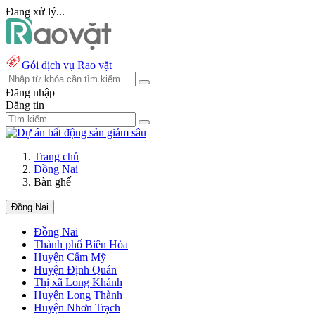
Đang xử lý...
Gói dịch vụ Rao vặt
Đăng nhập
Đăng tin
Trang chủ
Đồng Nai
Bàn ghế
Đồng Nai
Đồng Nai
Thành phố Biên Hòa
Huyện Cẩm Mỹ
Huyện Định Quán
Thị xã Long Khánh
Huyện Long Thành
Huyện Nhơn Trạch