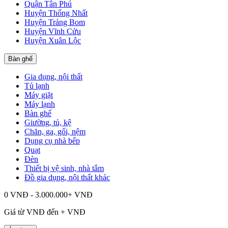
Quận Tân Phú
Huyện Thống Nhất
Huyện Trảng Bom
Huyện Vĩnh Cửu
Huyện Xuân Lộc
Bàn ghế
Gia dụng, nội thất
Tủ lạnh
Máy giặt
Máy lạnh
Bàn ghế
Giường, tủ, kệ
Chăn, ga, gối, nệm
Dụng cụ nhà bếp
Quạt
Đèn
Thiết bị vệ sinh, nhà tắm
Đồ gia dụng, nội thất khác
0 VNĐ - 3.000.000+ VNĐ
Giá từ
VNĐ đến
+
VNĐ