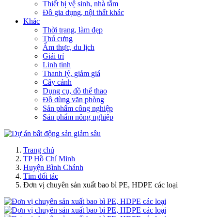
Thiết bị vệ sinh, nhà tắm
Đồ gia dụng, nội thất khác
Khác
Thời trang, làm đẹp
Thú cưng
Ẩm thực, du lịch
Giải trí
Linh tinh
Thanh lý, giảm giá
Cây cảnh
Dụng cụ, đồ thể thao
Đồ dùng văn phòng
Sản phẩm công nghiệp
Sản phẩm nông nghiệp
Trang chủ
TP Hồ Chí Minh
Huyện Bình Chánh
Tìm đối tác
Đơn vị chuyên sản xuất bao bì PE, HDPE các loại