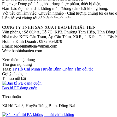
Phục vụ: Đóng gói hàng hóa, đựng thực phẩm, thiết bị điện,..
Đảm bảo độ mềm, dai, không mùi, đường dán chặt không bung.
Với tiêu chí làm việc: Chuyên nghiệp - Chất lượng, chúng tôi đã tạo 
Liên hệ với chúng tôi để biết thêm chi tiết
CÔNG TY TNHH SẢN XUẤT BAO BÌ NHẬT TIẾN
Văn phòng : Số 60/4A, Tổ 7C, KP3, Phường Tam Hiệp, Tỉnh Đồng
Nhà máy: KCN Cầu Tràm, Ấp Cầu Tràm, Xã Rạch Kiến, Tỉnh Tây N
Hotline Kinh Doanh : 0972.954.879
Email: baobinhattien@gmail.com
Web: baobinhattien.com
Xem thêm nội dung
Thu gọn nội dung
Tags:
TP Hồ Chí Minh
Huyện Bình Chánh
Tìm đối tác
Gợi ý cho bạn:
Tin rao nổi bật
Bao bì PE dạng cuộn
Thỏa thuận
Xã Hố Nai 3, Huyện Trảng Bom, Đồng Nai