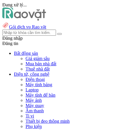
Đang xử lý...
Gói dịch vụ Rao vặt
Đăng nhập
Đăng tin
Bất động sản
Giá giảm sâu
Mua bán nhà đất
Thuê nhà đất
Điện tử, công nghệ
Điện thoại
Máy tính bảng
Laptop
Máy tính để bàn
Máy ảnh
Máy quay
Âm thanh
Ti vi
Thiết bị đeo thông minh
Phụ kiện