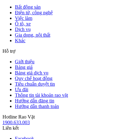
Bất động sản
Điện tử, công nghệ
Việc làm
Ô tô, xe
Dịch vụ
Gia dụng, nội thất
Khác
Hỗ trợ
Giới thiệu
Bảng giá
Bảng giá dịch vụ
Quy chế hoạt động
Tiêu chuẩn duyệt tin
Ưu đãi
Thông tin tài khoản rao vặt
Hướng dẫn đăng tin
Hướng dẫn thanh toán
Hotline Rao Vặt
1900.633.003
Liên kết
Facebook