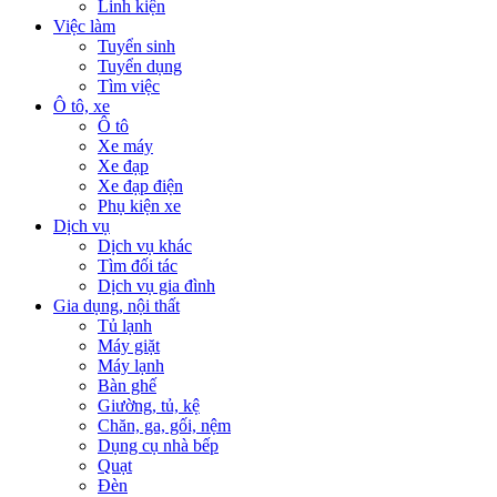
Linh kiện
Việc làm
Tuyển sinh
Tuyển dụng
Tìm việc
Ô tô, xe
Ô tô
Xe máy
Xe đạp
Xe đạp điện
Phụ kiện xe
Dịch vụ
Dịch vụ khác
Tìm đối tác
Dịch vụ gia đình
Gia dụng, nội thất
Tủ lạnh
Máy giặt
Máy lạnh
Bàn ghế
Giường, tủ, kệ
Chăn, ga, gối, nệm
Dụng cụ nhà bếp
Quạt
Đèn