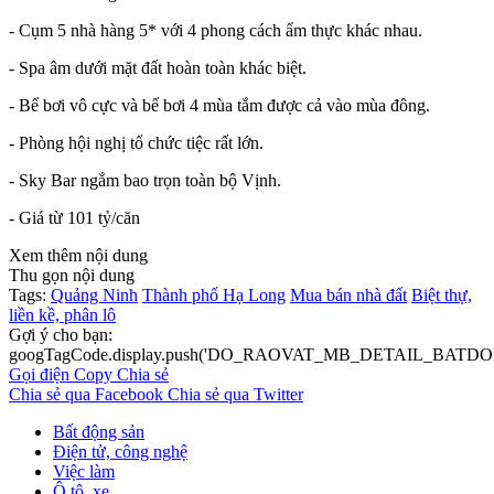
- Cụm 5 nhà hàng 5* với 4 phong cách ẩm thực khác nhau.
- Spa âm dưới mặt đất hoàn toàn khác biệt.
- Bể bơi vô cực và bể bơi 4 mùa tắm được cả vào mùa đông.
- Phòng hội nghị tổ chức tiệc rất lớn.
- Sky Bar ngắm bao trọn toàn bộ Vịnh.
- Giá từ 101 tỷ/căn
Xem thêm nội dung
Thu gọn nội dung
Tags:
Quảng Ninh
Thành phố Hạ Long
Mua bán nhà đất
Biệt thự,
liền kề, phân lô
Gợi ý cho bạn:
googTagCode.display.push('DO_RAOVAT_MB_DETAIL_BATDO
Gọi điện
Copy
Chia sẻ
Chia sẻ qua Facebook
Chia sẻ qua Twitter
Bất động sản
Điện tử, công nghệ
Việc làm
Ô tô, xe