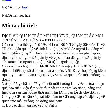
Người đăng:
hue
Người liên hệ:
hue
Mô tả chi tiết:
DỊCH VỤ QUAN TRẮC MÔI TRƯỜNG , QUAN TRẮC MÔI
TRƯ ỜNG LAO ĐỘNG – 0989.168.759
Căn cứ Theo thông tư số 19/2011 của Bộ Y Tế ngày 06/06/2011 về
“Hướng dẫn quản lý vệ sinh lao động, sức khỏe người lao động và
bệnh nghề nghiệp” . Theo đó mọi cơ sở lao động đều phải lập và
định kỳ bổ sung hồ sơ quản lý về vệ sinh lao động, hồ sơ quản lý
sức khỏe cho người lao động và bệnh nghề nghiệp.
Căn cứ Theo Nghị định 44/2016/NĐ/CP ngày 15/05/2016 “Quy
định chi tiết một số điều của luật an toàn, VSLĐ, về hoạt động kiểm
định kỹ thuật an toàn LĐ,HLAT,VSLĐ và quan trắc môi trường lao
động.
Với phương châm hướng tới một môi trường làm việc an toàn, hiệu
quả, tạo điều kiện làm việc tốt nhất cho người lao động, nâng cao
hiệu quả sản xuất đồng thời mang lại lợi nhuận tối đa cho đơn vị.
Công ty CP Tư vấn và phát triển đầu tư CEcung cấp các dịch vụ về
quan trắc môi trường lao động như sau:
1. Đo đạc đánh giá các yếu tố Vật lý