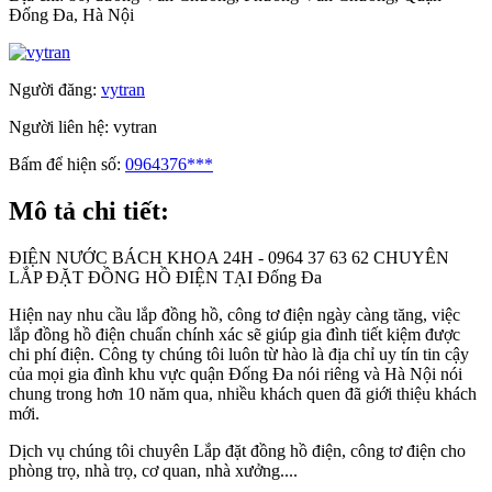
Đống Đa, Hà Nội
Người đăng:
vytran
Người liên hệ:
vytran
Bấm để hiện số:
0964376***
Mô tả chi tiết:
ĐIỆN NƯỚC BÁCH KHOA 24H - 0964 37 63 62 CHUYÊN
LẮP ĐẶT ĐỒNG HỒ ĐIỆN TẠI Đống Đa
Hiện nay nhu cầu lắp đồng hồ, công tơ điện ngày càng tăng, việc
lắp đồng hồ điện chuẩn chính xác sẽ giúp gia đình tiết kiệm được
chi phí điện. Công ty chúng tôi luôn từ hào là địa chỉ uy tín tin cậy
của mọi gia đình khu vực quận Đống Đa nói riêng và Hà Nội nói
chung trong hơn 10 năm qua, nhiều khách quen đã giới thiệu khách
mới.
Dịch vụ chúng tôi chuyên Lắp đặt đồng hồ điện, công tơ điện cho
phòng trọ, nhà trọ, cơ quan, nhà xưởng....