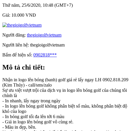
Thứ năm, 25/6/2020, 10:48 (GMT+7)
Giá:
10.000 VNĐ
Người đăng:
thegioigolfvietnam
Người liên hệ:
thegioigolfvietnam
Bấm để hiện số:
0902818***
Mô tả chi tiết:
Nhận in logo lên bóng (banh) golf giá rẻ lấy ngay LH 0902.818.209
(Kim Thúy) - call/sms/zalo
Sự ưu việt vượt trội của dịch vụ in logo lên bóng golf của chúng tôi
chính là
- In nhanh, lấy ngay trong ngày
- In logo lên bóng golf không phân biệt số màu, không phân biệt độ
khó của logo
- In bóng golf tối đa lên tới 6 màu
- Giá in logo lên bóng golf vô cùng rẻ.
- Màu in đẹp, bền.