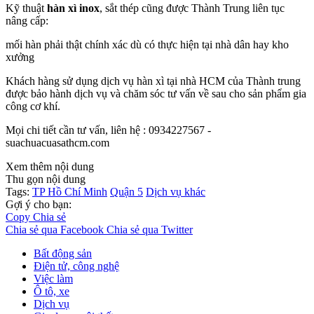
Kỹ thuật
hàn xì inox
, sắt thép cũng được Thành Trung liên tục
nâng cấp:
mối hàn phải thật chính xác dù có thực hiện tại nhà dân hay kho
xưởng
Khách hàng sử dụng dịch vụ hàn xì tại nhà HCM của Thành trung
được bảo hành dịch vụ và chăm sóc tư vấn về sau cho sản phẩm gia
công cơ khí.
Mọi chi tiết cần tư vấn, liên hệ : 0934227567 -
suachuacuasathcm.com
Xem thêm nội dung
Thu gọn nội dung
Tags:
TP Hồ Chí Minh
Quận 5
Dịch vụ khác
Gợi ý cho bạn:
Copy
Chia sẻ
Chia sẻ qua Facebook
Chia sẻ qua Twitter
Bất động sản
Điện tử, công nghệ
Việc làm
Ô tô, xe
Dịch vụ