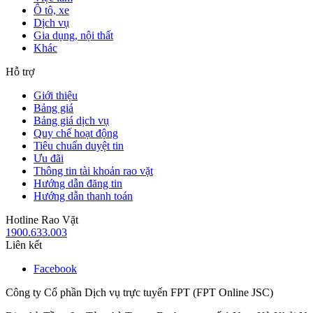
Ô tô, xe
Dịch vụ
Gia dụng, nội thất
Khác
Hỗ trợ
Giới thiệu
Bảng giá
Bảng giá dịch vụ
Quy chế hoạt động
Tiêu chuẩn duyệt tin
Ưu đãi
Thông tin tài khoản rao vặt
Hướng dẫn đăng tin
Hướng dẫn thanh toán
Hotline Rao Vặt
1900.633.003
Liên kết
Facebook
Công ty Cổ phần Dịch vụ trực tuyến FPT (FPT Online JSC)