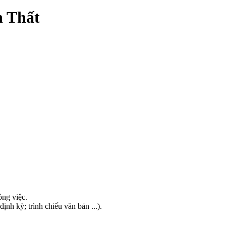
h Thất
ông việc.
nh kỳ; trình chiếu văn bản ...).