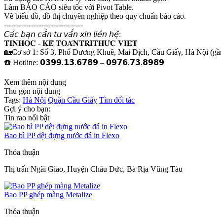
Làm BÁO CÁO siêu tốc với Pivot Table.
Vẽ biểu đồ, đồ thị chuyên nghiệp theo quy chuẩn báo cáo.
--------------------------------
𝘊𝘢́𝘤 𝘣𝘢̣𝘯 𝘤𝘢̂̀𝘯 𝘵𝘶̛ 𝘷𝘢̂́𝘯 𝘹𝘪𝘯 𝘭𝘪𝘦̂𝘯 𝘩𝘦̣̂:
𝐓𝐈𝐍𝐇𝐎̣𝐂 - 𝐊𝐄̂́ 𝐓𝐎𝐀́𝐍𝐓𝐑𝐈𝐓𝐇𝐔̛́𝐂 𝐕𝐈𝐄̣̂𝐓
🏡Cơ sở 1: Số 3, Phố Dương Khuê, Mai Dịch, Cầu Giấy, Hà Nội (
☎️ Hotline: 𝟬𝟯𝟵𝟵.𝟭𝟯.𝟲𝟳𝟴𝟵 – 𝟬𝟵𝟳𝟲.𝟳𝟯.𝟴𝟵𝟴𝟵
Xem thêm nội dung
Thu gọn nội dung
Tags:
Hà Nội
Quận Cầu Giấy
Tìm đối tác
Gợi ý cho bạn:
Tin rao nổi bật
Bao bì PP dệt đựng nước đá in Flexo
Thỏa thuận
Thị trấn Ngãi Giao, Huyện Châu Đức, Bà Rịa Vũng Tàu
Bao PP ghép màng Metalize
Thỏa thuận