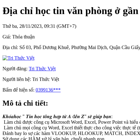
Địa chỉ học tin văn phòng ở gầ
Thứ ba, 28/11/2023, 09:31 (GMT+7)
Giá:
Thỏa thuận
Địa chỉ:
Số 03, Phố Dương Khuê, Phường Mai Dịch, Quận Cầu Giấy
Người đăng:
Tri Thức Việt
Người liên hệ:
Tri Thức Việt
Bấm để hiện số:
0399136***
Mô tả chi tiết:
𝑲𝒉𝒐́𝒂𝒉𝒐̣𝒄 " 𝑻𝒊𝒏 𝒉𝒐̣𝒄 𝒕𝒐̂̉𝒏𝒈 𝒉𝒐̛̣𝒑 𝒕𝒖̛̀ 𝑨 đ𝒆̂́𝒏 𝒁" 𝒔𝒆̃ 𝒈𝒊𝒖́𝒑 𝒃𝒂̣𝒏:
Làm chủ được công cụ Microsoft Word, Excel, Power Point và hiểu đư
Làm chủ mọi công cụ Word, Excel thiết thực cho công việc thực tế (tr
Đánh bay lo sợ các hàm VLOOKUP, HLOOKUP, MATCH, INDEX
Sử dụng các HÀM xử lý văn bản, chuỗi nhanh gọn.