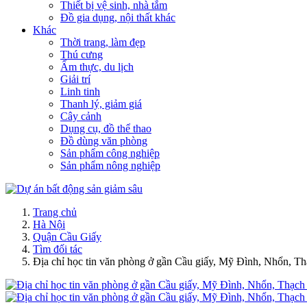
Thiết bị vệ sinh, nhà tắm
Đồ gia dụng, nội thất khác
Khác
Thời trang, làm đẹp
Thú cưng
Ẩm thực, du lịch
Giải trí
Linh tinh
Thanh lý, giảm giá
Cây cảnh
Dụng cụ, đồ thể thao
Đồ dùng văn phòng
Sản phẩm công nghiệp
Sản phẩm nông nghiệp
Trang chủ
Hà Nội
Quận Cầu Giấy
Tìm đối tác
Địa chỉ học tin văn phòng ở gần Cầu giấy, Mỹ Đình, Nhổn, Th