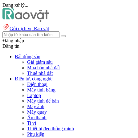
Đang xử lý...
Gói dịch vụ Rao vặt
Đăng nhập
Đăng tin
Bất động sản
Giá giảm sâu
Mua bán nhà đất
Thuê nhà đất
Điện tử, công nghệ
Điện thoại
Máy tính bảng
Laptop
Máy tính để bàn
Máy ảnh
Máy quay
Âm thanh
Ti vi
Thiết bị đeo thông minh
Phụ kiện