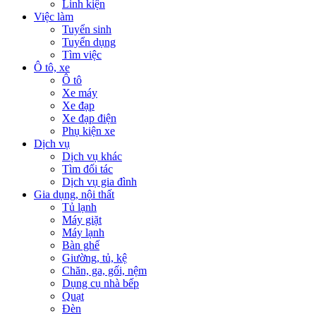
Linh kiện
Việc làm
Tuyển sinh
Tuyển dụng
Tìm việc
Ô tô, xe
Ô tô
Xe máy
Xe đạp
Xe đạp điện
Phụ kiện xe
Dịch vụ
Dịch vụ khác
Tìm đối tác
Dịch vụ gia đình
Gia dụng, nội thất
Tủ lạnh
Máy giặt
Máy lạnh
Bàn ghế
Giường, tủ, kệ
Chăn, ga, gối, nệm
Dụng cụ nhà bếp
Quạt
Đèn