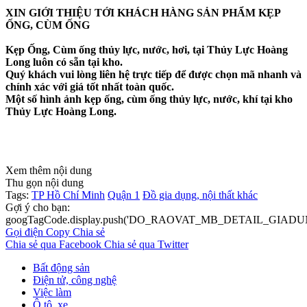
XIN GIỚI THIỆU TỚI KHÁCH HÀNG SẢN PHẨM KẸP
ỐNG, CÙM ỐNG
Kẹp Ống, Cùm ống thủy lực, nước, hơi, tại Thủy Lực Hoàng
Long luôn có sẵn tại kho.
Quý khách vui lòng liên hệ trực tiếp để được chọn mã nhanh và
chính xác với giá tốt nhất toàn quốc.
Một số hình ảnh kẹp ống, cùm ống thủy lực, nước, khí tại kho
Thủy Lực Hoàng Long.
Xem thêm nội dung
Thu gọn nội dung
Tags:
TP Hồ Chí Minh
Quận 1
Đồ gia dụng, nội thất khác
Gợi ý cho bạn:
googTagCode.display.push('DO_RAOVAT_MB_DETAIL_GIADU
Gọi điện
Copy
Chia sẻ
Chia sẻ qua Facebook
Chia sẻ qua Twitter
Bất động sản
Điện tử, công nghệ
Việc làm
Ô tô, xe