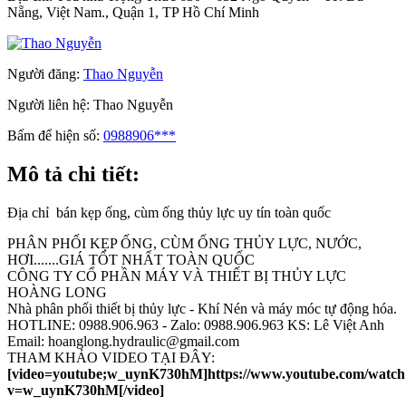
Nẵng, Việt Nam., Quận 1, TP Hồ Chí Minh
Người đăng:
Thao Nguyễn
Người liên hệ:
Thao Nguyễn
Bấm để hiện số:
0988906***
Mô tả chi tiết:
Địa chỉ bán kẹp ống, cùm ống thủy lực uy tín toàn quốc
PHÂN PHỐI KẸP ỐNG, CÙM ỐNG THỦY LỰC, NƯỚC,
HƠI.......GIÁ TỐT NHẤT TOÀN QUỐC
CÔNG TY CỔ PHẦN MÁY VÀ THIẾT BỊ THỦY LỰC
HOÀNG LONG
Nhà phân phối thiết bị thủy lực - Khí Nén và máy móc tự động hóa.
HOTLINE: 0988.906.963 - Zalo: 0988.906.963 KS: Lê Việt Anh
Email: hoanglong.hydraulic@gmail.com
THAM KHẢO VIDEO TẠI ĐÂY:
[video=youtube;w_uynK730hM]https://www.youtube.com/watch
v=w_uynK730hM[/video]