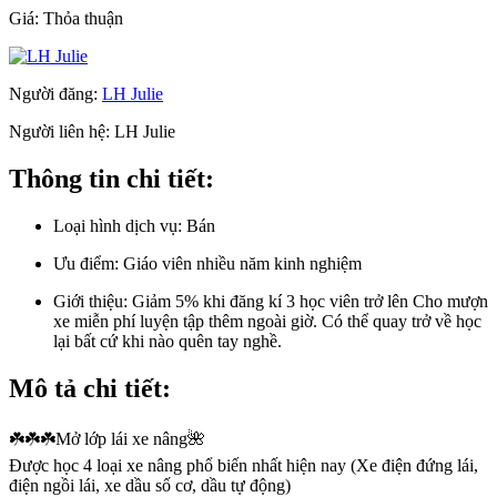
Giá:
Thỏa thuận
Người đăng:
LH Julie
Người liên hệ:
LH Julie
Thông tin chi tiết:
Loại hình dịch vụ:
Bán
Ưu điểm:
Giáo viên nhiều năm kinh nghiệm
Giới thiệu:
Giảm 5% khi đăng kí 3 học viên trở lên Cho mượn
xe miễn phí luyện tập thêm ngoài giờ. Có thể quay trở về học
lại bất cứ khi nào quên tay nghề.
Mô tả chi tiết:
☘️☘️☘️Mở lớp lái xe nâng🌺
Được học 4 loại xe nâng phổ biến nhất hiện nay (Xe điện đứng lái,
điện ngồi lái, xe dầu số cơ, dầu tự động)