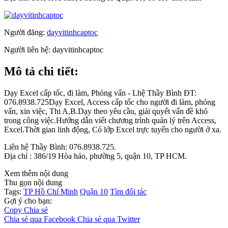
Người đăng:
dayvitinhcaptoc
Người liên hệ:
dayvitinhcaptoc
Mô tả chi tiết:
Dạy Excel cấp tốc, đi làm, Phỏng vấn - Lhệ Thầy Bình ĐT:
076.8938.725Dạy Excel, Access cấp tốc cho người đi làm, phỏng
vấn, xin việc, Thi A,B.Dạy theo yêu cầu, giải quyết vấn đề khó
trong công việc.Hướng dẫn viết chương trình quản lý trên Access,
Excel.Thời gian linh động, Có lớp Excel trực tuyến cho người ở xa.
Liên hệ Thầy Bình: 076.8938.725.
Địa chỉ : 386/19 Hòa hảo, phường 5, quận 10, TP HCM.
Xem thêm nội dung
Thu gọn nội dung
Tags:
TP Hồ Chí Minh
Quận 10
Tìm đối tác
Gợi ý cho bạn:
Copy
Chia sẻ
Chia sẻ qua Facebook
Chia sẻ qua Twitter