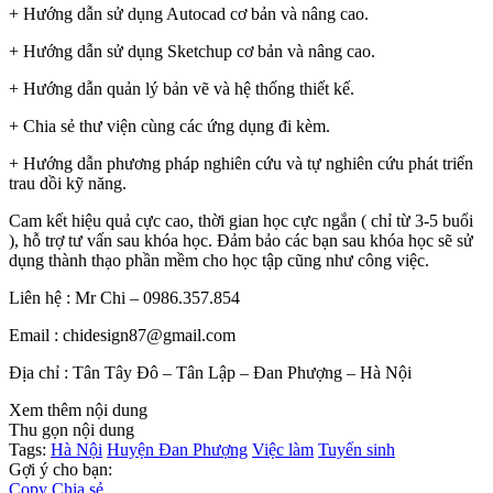
+ Hướng dẫn sử dụng Autocad cơ bản và nâng cao.
+ Hướng dẫn sử dụng Sketchup cơ bản và nâng cao.
+ Hướng dẫn quản lý bản vẽ và hệ thống thiết kế.
+ Chia sẻ thư viện cùng các ứng dụng đi kèm.
+ Hướng dẫn phương pháp nghiên cứu và tự nghiên cứu phát triển
trau dồi kỹ năng.
Cam kết hiệu quả cực cao, thời gian học cực ngắn ( chỉ từ 3-5 buổi
), hỗ trợ tư vấn sau khóa học. Đảm bảo các bạn sau khóa học sẽ sử
dụng thành thạo phần mềm cho học tập cũng như công việc.
Liên hệ : Mr Chi – 0986.357.854
Email : chidesign87@gmail.com
Địa chỉ : Tân Tây Đô – Tân Lập – Đan Phượng – Hà Nội
Xem thêm nội dung
Thu gọn nội dung
Tags:
Hà Nội
Huyện Đan Phượng
Việc làm
Tuyển sinh
Gợi ý cho bạn:
Copy
Chia sẻ