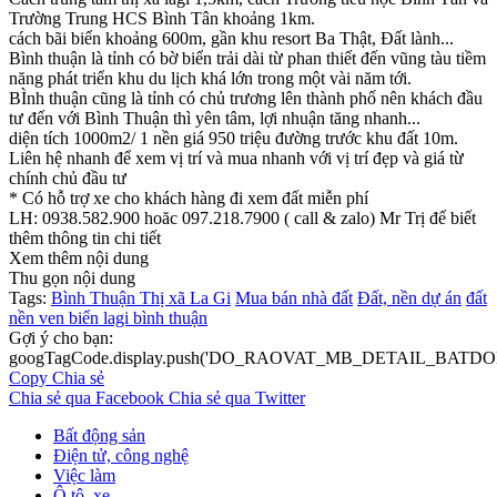
Trường Trung HCS Bình Tân khoảng 1km.
cách bãi biển khoảng 600m, gần khu resort Ba Thật, Đất lành...
Bình thuận là tỉnh có bờ biển trải dài từ phan thiết đến vũng tàu tiềm
năng phát triển khu du lịch khá lớn trong một vài năm tới.
BÌnh thuận cũng là tỉnh có chủ trương lên thành phố nên khách đầu
tư đến với Bình Thuận thì yên tâm, lợi nhuận tăng nhanh...
diện tích 1000m2/ 1 nền giá 950 triệu đường trước khu đất 10m.
Liên hệ nhanh để xem vị trí và mua nhanh với vị trí đẹp và giá từ
chính chủ đầu tư
* Có hỗ trợ xe cho khách hàng đi xem đất miễn phí
LH: 0938.582.900 hoăc 097.218.7900 ( call & zalo) Mr Trị để biết
thêm thông tin chi tiết
Xem thêm nội dung
Thu gọn nội dung
Tags:
Bình Thuận
Thị xã La Gi
Mua bán nhà đất
Đất, nền dự án
đất
nền ven biển lagi bình thuận
Gợi ý cho bạn:
googTagCode.display.push('DO_RAOVAT_MB_DETAIL_BATDO
Copy
Chia sẻ
Chia sẻ qua Facebook
Chia sẻ qua Twitter
Bất động sản
Điện tử, công nghệ
Việc làm
Ô tô, xe