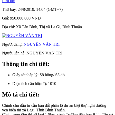
Lưu tin:
Thứ bảy, 24/8/2019, 14:04 (GMT+7)
Giá:
950.000.000 VNĐ
Địa chỉ:
Xã Tân Bình, Thị xã La Gi, Bình Thuận
Người đăng:
NGUYÊN VĂN TRỊ
Người liên hệ:
NGUYÊN VĂN TRỊ
Thông tin chi tiết:
Giấy tờ pháp lý:
Sổ hồng/ Sổ đỏ
Diện tích căn hộ(m²):
1010
Mô tả chi tiết:
Chính chủ đầu tư cần bán đất phân lô dự án biệt thự nghỉ dưỡng
ven biển thị xã Lagi, Tỉnh Bình Thuận.
Cách trung tâm thị xã lagi 1,5km, cách Trường tiểu học Bình Tân và