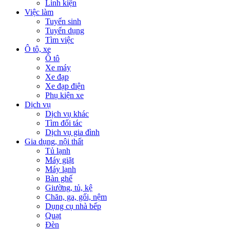
Linh kiện
Việc làm
Tuyển sinh
Tuyển dụng
Tìm việc
Ô tô, xe
Ô tô
Xe máy
Xe đạp
Xe đạp điện
Phụ kiện xe
Dịch vụ
Dịch vụ khác
Tìm đối tác
Dịch vụ gia đình
Gia dụng, nội thất
Tủ lạnh
Máy giặt
Máy lạnh
Bàn ghế
Giường, tủ, kệ
Chăn, ga, gối, nệm
Dụng cụ nhà bếp
Quạt
Đèn