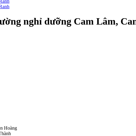
ền đường nghỉ dưỡng Cam Lâm, C
ên Hoàng
 Thành