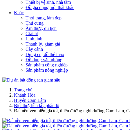
Thiết bị vệ sinh, nhà tắm
Đồ gia dụng, nội thất khác
Khác
Thời trang, làm đẹp
Thú cưng
Ẩm thực, du lịch
Giải trí
Linh tinh
Thanh lý, giảm giá
Cây cảnh
Dụng cụ, đồ thể thao
Đồ dùng văn phòng
Sản phẩm công nghiệp
Sản phẩm nông nghiệp
Trang chủ
Khánh Hòa
Huyện Cam Lâm
Biệt thự, liền kề, phân lô
Đất nền ven biển giá tốt, thiền đường nghỉ dưỡng Cam Lâm, 