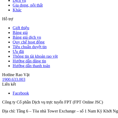
Dịch vụ
Gia dụng, nội thất
Khác
Hỗ trợ
Giới thiệu
Bảng giá
Bảng giá dịch vụ
Quy chế hoạt động
Tiêu chuẩn duyệt tin
Ưu đãi
Thông tin tài khoản rao vặt
Hướng dẫn đăng tin
Hướng dẫn thanh toán
Hotline Rao Vặt
1900.633.003
Liên kết
Facebook
Công ty Cổ phần Dịch vụ trực tuyến FPT (FPT Online JSC)
Địa chỉ: Tầng 6 – Tòa nhà Tower Exchange – số 1 Nam Kỳ Khởi N