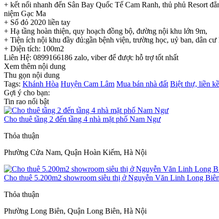
+ kết nối nhanh đến Sân Bay Quốc Tế Cam Ranh, thủ phủ Resort đ
niệm Gạc Ma
+ Sổ đỏ 2020 liền tay
+ Hạ tầng hoàn thiện, quy hoạch đồng bộ, đường nội khu lớn 9m,
+ Tiện ích nội khu đầy đủ:gần bệnh viện, trường học, uỷ ban, dân cư
+ Diện tích: 100m2
Liên Hệ: 0899166186 zalo, viber để được hỗ trợ tốt nhất
Xem thêm nội dung
Thu gọn nội dung
Tags:
Khánh Hòa
Huyện Cam Lâm
Mua bán nhà đất
Biệt thự, liền k
Gợi ý cho bạn:
Tin rao nổi bật
Cho thuê tầng 2 đến tầng 4 nhà mặt phố Nam Ngư
Thỏa thuận
Phường Cửa Nam, Quận Hoàn Kiếm, Hà Nội
Cho thuê 5.200m2 showroom siêu thị ở Nguyễn Văn Linh Long Biê
Thỏa thuận
Phường Long Biên, Quận Long Biên, Hà Nội