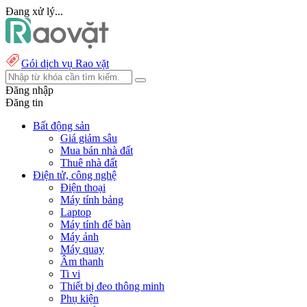
Đang xử lý...
Gói dịch vụ Rao vặt
Đăng nhập
Đăng tin
Bất động sản
Giá giảm sâu
Mua bán nhà đất
Thuê nhà đất
Điện tử, công nghệ
Điện thoại
Máy tính bảng
Laptop
Máy tính để bàn
Máy ảnh
Máy quay
Âm thanh
Ti vi
Thiết bị đeo thông minh
Phụ kiện