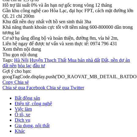
Hỗ trợ lãi suất 0% và ân hạn nợ gốc trong vòng 12 tháng
Gần khu công nghệ cao Hòa Lạc, đại học FPT, cách mặt đường lớn
QL 21 chỉ 200m
Khu đất nền duy nhất với hồ sen sinh thái 3ha
Khả năng thanh khoản cực tốt với tiềm năng 600-800000 dân trong
tương lai
Cơ sở hạ tầng đồng bộ và hoàn thiện, đường 8m, vỉa hè 2m,
Liên hệ ngay để được tư vấn và xem thực tế: 0974 796 431
Xem thêm nội dung
Thu gọn nội dung
Tags:
Hà Nội
Huyện Thạch Thất
Mua bán nhà đất
Đất, nền dự án
đất nền
hòa lạc
đầu tư
Gợi ý cho bạn:
googTagCode.display.push('DO_RAOVAT_MB_DETAIL_BATDO
Copy
Chia sẻ
Chia sẻ qua Facebook
Chia sẻ qua Twitter
Bất động sản
Điện tử, công nghệ
Việc làm
Ô tô, xe
Dịch vụ
Gia dụng, nội thất
Khác