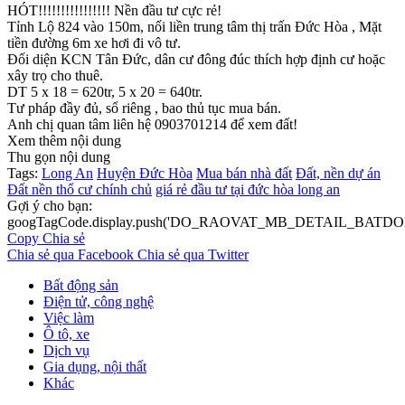
HÓT!!!!!!!!!!!!!!!! Nền đầu tư cực rẻ!
Tỉnh Lộ 824 vào 150m, nối liền trung tâm thị trấn Đức Hòa , Mặt
tiền đường 6m xe hơi đi vô tư.
Đối diện KCN Tân Đức, dân cư đông đúc thích hợp định cư hoặc
xây trọ cho thuê.
DT 5 x 18 = 620tr, 5 x 20 = 640tr.
Tư pháp đầy đủ, sổ riêng , bao thủ tục mua bán.
Anh chị quan tâm liên hệ 0903701214 để xem đất!
Xem thêm nội dung
Thu gọn nội dung
Tags:
Long An
Huyện Đức Hòa
Mua bán nhà đất
Đất, nền dự án
Đất nền thổ cư chính chủ
giá rẻ đầu tư tại đức hòa long an
Gợi ý cho bạn:
googTagCode.display.push('DO_RAOVAT_MB_DETAIL_BATDO
Copy
Chia sẻ
Chia sẻ qua Facebook
Chia sẻ qua Twitter
Bất động sản
Điện tử, công nghệ
Việc làm
Ô tô, xe
Dịch vụ
Gia dụng, nội thất
Khác