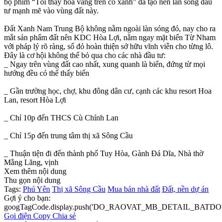
bộ phim “Tôi thấy hoa vàng trên cỏ xanh” đã tạo nên làn sóng đầu
tư mạnh mẽ vào vùng đất này.
Đất Xanh Nam Trung Bộ không nằm ngoài làn sóng đó, nay cho ra
mắt sản phẩm đất nên KDC Hòa Lợi, nằm ngay mặt biển Từ Nham
với pháp lý rõ ràng, sổ đỏ hoàn thiện sở hữu vĩnh viễn cho từng lô.
Đây là cơ hội không thể bỏ qua cho các nhà đầu tư:
_ Ngay trên vùng đất cao nhất, xung quanh là biển, đứng từ mọi
hướng đều có thể thấy biển
_ Gần trường học, chợ, khu đông dân cư, cạnh các khu resort Hoa
Lan, resort Hòa Lợi
_ Chỉ 10p đến THCS Cù Chính Lan
_ Chỉ 15p đến trung tâm thị xã Sông Cầu
_ Thuận tiện đi đến thành phố Tuy Hòa, Gành Đá Dĩa, Nhà thờ
Mằng Lăng, vịnh
Xem thêm nội dung
Thu gọn nội dung
Tags:
Phú Yên
Thị xã Sông Cầu
Mua bán nhà đất
Đất, nền dự án
Gợi ý cho bạn:
googTagCode.display.push('DO_RAOVAT_MB_DETAIL_BATDO
Gọi điện
Copy
Chia sẻ