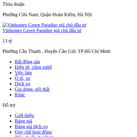
Thỏa thuận
Phường Cửa Nam, Quận Hoàn Kiếm, Hà Nội
Vinhomes Green Paradise giá chủ đầu tư
13 tỷ
Phường Cần Thạnh , Huyện Cần Giờ, TP Hồ Chí Minh
Bất động sản
Điện tử, công nghệ
Việc làm
Ô tô, xe
Dịch vụ
Gia dụng, nội thất
Khác
Hỗ trợ
Giới thiệu
Bảng giá
Bảng giá dịch vụ
Quy chế hoạt động