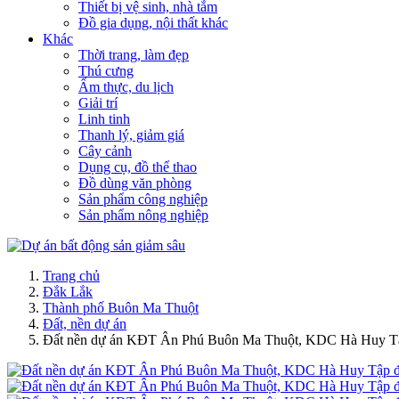
Thiết bị vệ sinh, nhà tắm
Đồ gia dụng, nội thất khác
Khác
Thời trang, làm đẹp
Thú cưng
Ẩm thực, du lịch
Giải trí
Linh tinh
Thanh lý, giảm giá
Cây cảnh
Dụng cụ, đồ thể thao
Đồ dùng văn phòng
Sản phẩm công nghiệp
Sản phẩm nông nghiệp
Trang chủ
Đắk Lắk
Thành phố Buôn Ma Thuột
Đất, nền dự án
Đất nền dự án KĐT Ân Phú Buôn Ma Thuột, KDC Hà Huy Tậ