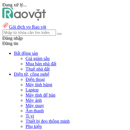
Đang xử lý...
Gói dịch vụ Rao vặt
Đăng nhập
Đăng tin
Bất động sản
Giá giảm sâu
Mua bán nhà đất
Thuê nhà đất
Điện tử, công nghệ
Điện thoại
Máy tính bảng
Laptop
Máy tính để bàn
Máy ảnh
Máy quay
Âm thanh
Ti vi
Thiết bị đeo thông minh
Phụ kiện