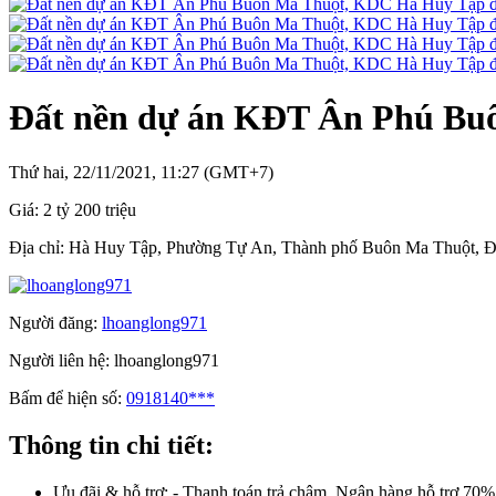
Đất nền dự án KĐT Ân Phú Buô
Thứ hai, 22/11/2021, 11:27 (GMT+7)
Giá:
2 tỷ 200 triệu
Địa chỉ:
Hà Huy Tập, Phường Tự An, Thành phố Buôn Ma Thuột, 
Người đăng:
lhoanglong971
Người liên hệ:
lhoanglong971
Bấm để hiện số:
0918140***
Thông tin chi tiết:
Ưu đãi & hỗ trợ:
- Thanh toán trả chậm, Ngân hàng hỗ trợ 70%.