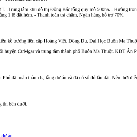
 BMT. -Trung tâm khu đô thị Đông Bắc tổng quy mô 500ha. - Hưởng trọn
ằng 1 lô đất hẻm. - Thanh toán trả chậm, Ngân hàng hỗ trợ 70%.
 - liền kề trường liên cấp Hoàng Việt, Đông Du, Đại Học Buôn Ma Thuộ
t nối huyện CưMgar và trung tâm thành phố Buôn Ma Thuột. KĐT Ân P
 Phú đã hoàn thành hạ tầng dự án và đã có sổ đỏ lâu dài. Nên thời điể
g tin bên dưới.
n dự án