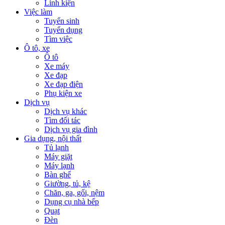
Linh kiện
Việc làm
Tuyển sinh
Tuyển dụng
Tìm việc
Ô tô, xe
Ô tô
Xe máy
Xe đạp
Xe đạp điện
Phụ kiện xe
Dịch vụ
Dịch vụ khác
Tìm đối tác
Dịch vụ gia đình
Gia dụng, nội thất
Tủ lạnh
Máy giặt
Máy lạnh
Bàn ghế
Giường, tủ, kệ
Chăn, ga, gối, nệm
Dụng cụ nhà bếp
Quạt
Đèn