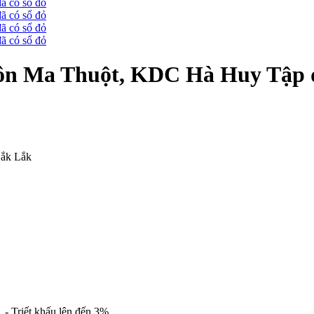
n Ma Thuột, KDC Hà Huy Tập đ
Đắk Lắk
 - Triết khấu lên đến 3%