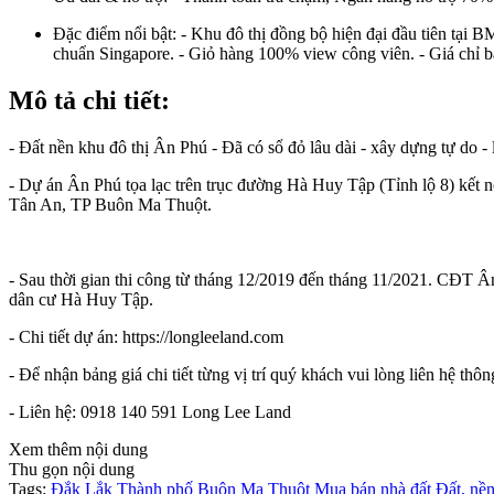
Đặc điểm nổi bật:
- Khu đô thị đồng bộ hiện đại đầu tiên tại
chuẩn Singapore. - Giỏ hàng 100% view công viên. - Giá chỉ b
Mô tả chi tiết:
- Đất nền khu đô thị Ân Phú - Đã có sổ đỏ lâu dài - xây dựng tự do
- Dự án Ân Phú tọa lạc trên trục đường Hà Huy Tập (Tỉnh lộ 8) kế
Tân An, TP Buôn Ma Thuột.
- Sau thời gian thi công từ tháng 12/2019 đến tháng 11/2021. CĐT Ân
dân cư Hà Huy Tập.
- Chi tiết dự án: https://longleeland.com
- Để nhận bảng giá chi tiết từng vị trí quý khách vui lòng liên hệ thôn
- Liên hệ: 0918 140 591 Long Lee Land
Xem thêm nội dung
Thu gọn nội dung
Tags:
Đắk Lắk
Thành phố Buôn Ma Thuột
Mua bán nhà đất
Đất, nề