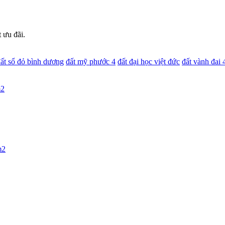
 ưu đãi.
ất sổ đỏ bình dương
đất mỹ phước 4
đất đại học việt đức
đất vành đai 