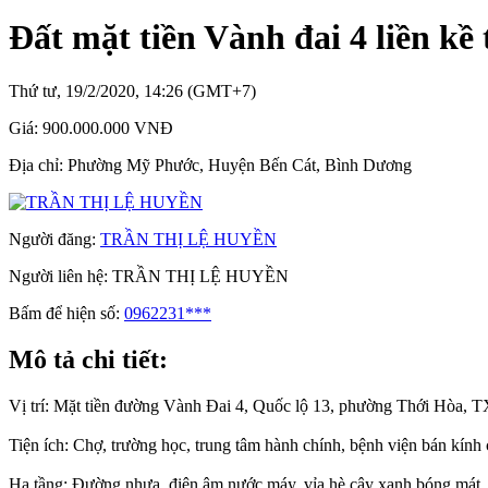
Đất mặt tiền Vành đai 4 liền k
Thứ tư, 19/2/2020, 14:26 (GMT+7)
Giá:
900.000.000 VNĐ
Địa chỉ:
Phường Mỹ Phước, Huyện Bến Cát, Bình Dương
Người đăng:
TRẦN THỊ LỆ HUYỀN
Người liên hệ:
TRẦN THỊ LỆ HUYỀN
Bấm để hiện số:
0962231***
Mô tả chi tiết:
Vị trí: Mặt tiền đường Vành Đai 4, Quốc lộ 13, phường Thới Hòa, 
Tiện ích: Chợ, trường học, trung tâm hành chính, bệnh viện bán kín
Hạ tầng: Đường nhựa, điện âm nước máy, vỉa hè cây xanh bóng mát.