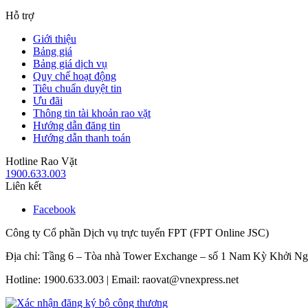
Hỗ trợ
Giới thiệu
Bảng giá
Bảng giá dịch vụ
Quy chế hoạt động
Tiêu chuẩn duyệt tin
Ưu đãi
Thông tin tài khoản rao vặt
Hướng dẫn đăng tin
Hướng dẫn thanh toán
Hotline Rao Vặt
1900.633.003
Liên kết
Facebook
Công ty Cổ phần Dịch vụ trực tuyến FPT (FPT Online JSC)
Địa chỉ: Tầng 6 – Tòa nhà Tower Exchange – số 1 Nam Kỳ Khởi N
Hotline: 1900.633.003 | Email: raovat@vnexpress.net