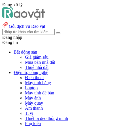
Đang xử lý...
Gói dịch vụ Rao vặt
Đăng nhập
Đăng tin
Bất động sản
Giá giảm sâu
Mua bán nhà đất
Thuê nhà đất
Điện tử, công nghệ
Điện thoại
Máy tính bảng
Laptop
Máy tính để bàn
Máy ảnh
Máy quay
Âm thanh
Ti vi
Thiết bị đeo thông minh
Phụ kiện