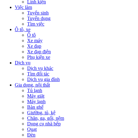
Linh kiện
Việc làm
Tuyển sinh
Tuyển dụng
Tìm việc
Ô tô, xe
Ô tô
Xe máy
Xe đạp
Xe đạp điện
Phụ kiện xe
Dịch vụ
Dịch vụ khác
Tìm đối tác
Dịch vụ gia đình
Gia dụng, nội thất
Tủ lạnh
Máy giặt
Máy lạnh
Bàn ghế
Giường, tủ, kệ
Chăn, ga, gối, nệm
Dụng cụ nhà bếp
Quạt
Đèn