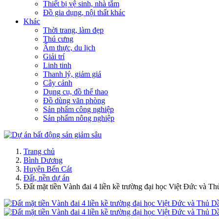
Thiết bị vệ sinh, nhà tắm
Đồ gia dụng, nội thất khác
Khác
Thời trang, làm đẹp
Thú cưng
Ẩm thực, du lịch
Giải trí
Linh tinh
Thanh lý, giảm giá
Cây cảnh
Dụng cụ, đồ thể thao
Đồ dùng văn phòng
Sản phẩm công nghiệp
Sản phẩm nông nghiệp
Trang chủ
Bình Dương
Huyện Bến Cát
Đất, nền dự án
Đất mặt tiền Vành đai 4 liền kề trường đại học Việt Đức và T