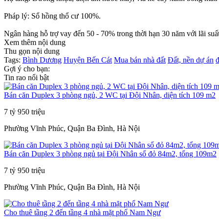
Pháp lý: Sổ hồng thổ cư 100%.
Ngân hàng hỗ trợ vay đến 50 - 70% trong thời hạn 30 năm với lãi suất
Xem thêm nội dung
Thu gọn nội dung
Tags:
Bình Dương
Huyện Bến Cát
Mua bán nhà đất
Đất, nền dự án
đ
Gợi ý cho bạn:
Tin rao nổi bật
Bán căn Duplex 3 phòng ngủ, 2 WC tại Đội Nhân, diện tích 109 m2
7 tỷ 950 triệu
Phường Vĩnh Phúc, Quận Ba Đình, Hà Nội
Bán căn Duplex 3 phòng ngủ tại Đội Nhân sổ đỏ 84m2, tổng 109m2
7 tỷ 950 triệu
Phường Vĩnh Phúc, Quận Ba Đình, Hà Nội
Cho thuê tầng 2 đến tầng 4 nhà mặt phố Nam Ngư