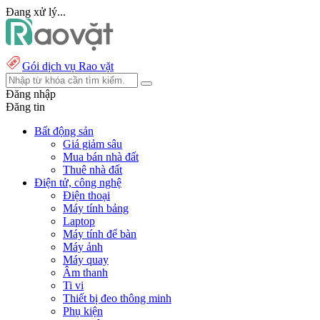
Đang xử lý...
Gói dịch vụ Rao vặt
Đăng nhập
Đăng tin
Bất động sản
Giá giảm sâu
Mua bán nhà đất
Thuê nhà đất
Điện tử, công nghệ
Điện thoại
Máy tính bảng
Laptop
Máy tính để bàn
Máy ảnh
Máy quay
Âm thanh
Ti vi
Thiết bị đeo thông minh
Phụ kiện