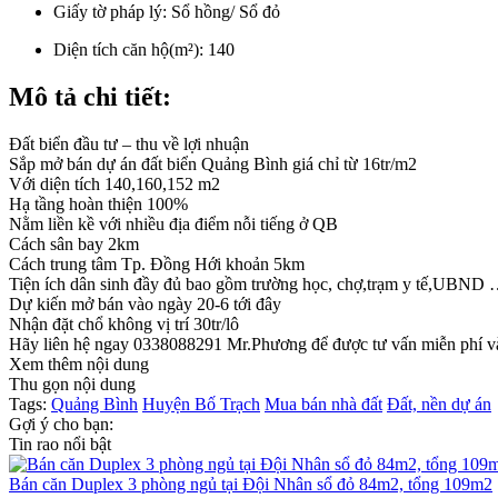
Giấy tờ pháp lý:
Sổ hồng/ Sổ đỏ
Diện tích căn hộ(m²):
140
Mô tả chi tiết:
Đất biển đầu tư – thu về lợi nhuận
Sắp mở bán dự án đất biển Quảng Bình giá chỉ từ 16tr/m2
Với diện tích 140,160,152 m2
Hạ tầng hoàn thiện 100%
Nằm liền kề với nhiều địa điểm nỗi tiếng ở QB
Cách sân bay 2km
Cách trung tâm Tp. Đồng Hới khoản 5km
Tiện ích dân sinh đầy đủ bao gồm trường học, chợ,trạm y tế,UBND …
Dự kiến mở bán vào ngày 20-6 tới đây
Nhận đặt chổ không vị trí 30tr/lô
Hãy liên hệ ngay 0338088291 Mr.Phương để được tư vấn miễn phí và 
Xem thêm nội dung
Thu gọn nội dung
Tags:
Quảng Bình
Huyện Bố Trạch
Mua bán nhà đất
Đất, nền dự án
Gợi ý cho bạn:
Tin rao nổi bật
Bán căn Duplex 3 phòng ngủ tại Đội Nhân sổ đỏ 84m2, tổng 109m2