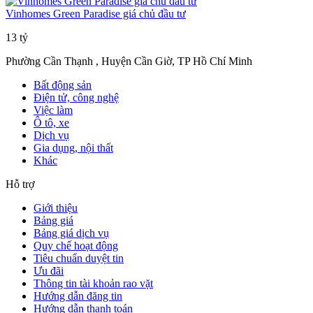
Vinhomes Green Paradise giá chủ đầu tư
13 tỷ
Phường Cần Thạnh , Huyện Cần Giờ, TP Hồ Chí Minh
Bất động sản
Điện tử, công nghệ
Việc làm
Ô tô, xe
Dịch vụ
Gia dụng, nội thất
Khác
Hỗ trợ
Giới thiệu
Bảng giá
Bảng giá dịch vụ
Quy chế hoạt động
Tiêu chuẩn duyệt tin
Ưu đãi
Thông tin tài khoản rao vặt
Hướng dẫn đăng tin
Hướng dẫn thanh toán