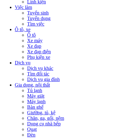
Linh kiện
Việc làm
Tuyển sinh
Tuyển dụng
Tìm việc
Ô tô, xe
Ô tô
Xe máy
Xe đạp
Xe đạp điện
Phụ kiện xe
Dịch vụ
Dịch vụ khác
Tìm đối tác
Dịch vụ gia đình
Gia dụng, nội thất
Tủ lạnh
Máy giặt
Máy lạnh
Bàn ghế
Giường, tủ, kệ
Chăn, ga, gối, nệm
Dụng cụ nhà bếp
Quạt
Đèn