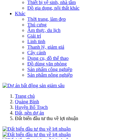
Thiết bị vệ sinh, nhà tắm
Đồ gia dụng, nội thất khác
Khác
Thời trang, làm đẹp
Thú cưng
Ẩm thực, du lịch
Giải trí
Linh tinh
Thanh lý, giảm giá
Cây cảnh
Dụng cụ, đồ thể thao
Đồ dùng văn phòng
Sản phẩm công nghiệp
Sản phẩm nông nghiệp
Trang chủ
Quảng Bình
Huyện Bố Trạch
Đất, nền dự án
Đất biển đầu tư thu về lợi nhuận