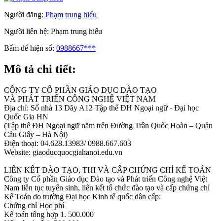
Người đăng:
Phạm trung hiếu
Người liên hệ:
Phạm trung hiếu
Bấm để hiện số:
0988667***
Mô tả chi tiết:
CÔNG TY CỔ PHẦN GIÁO DỤC ĐÀO TẠO
VÀ PHÁT TRIỂN CÔNG NGHỆ VIỆT NAM
Địa chỉ: Số nhà 13 Dãy A12 Tập thể ĐH Ngoại ngữ - Đại học
Quốc Gia HN
(Tập thể ĐH Ngoại ngữ nằm trên Đường Trần Quốc Hoàn – Quận
Cầu Giấy – Hà Nội)
Điện thoại: 04.628.13983/ 0988.667.603
Website: giaoducquocgiahanoi.edu.vn
LIÊN KẾT ĐÀO TẠO, THI VÀ CẤP CHỨNG CHỈ KẾ TOÁN
Công ty Cổ phần Giáo dục Đào tạo và Phát triển Công nghệ Việt
Nam liên tục tuyển sinh, liên kết tổ chức đào tạo và cấp chứng chỉ
Kế Toán do trường Đại học Kinh tế quốc dân cấp:
Chứng chỉ Học phí
Kế toán tổng hợp 1. 500.000