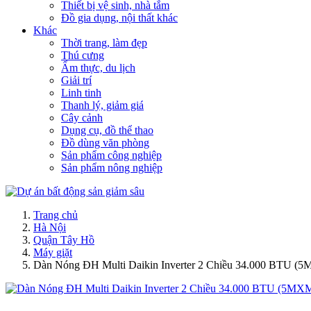
Thiết bị vệ sinh, nhà tắm
Đồ gia dụng, nội thất khác
Khác
Thời trang, làm đẹp
Thú cưng
Ẩm thực, du lịch
Giải trí
Linh tinh
Thanh lý, giảm giá
Cây cảnh
Dụng cụ, đồ thể thao
Đồ dùng văn phòng
Sản phẩm công nghiệp
Sản phẩm nông nghiệp
Trang chủ
Hà Nội
Quận Tây Hồ
Máy giặt
Dàn Nóng ĐH Multi Daikin Inverter 2 Chiều 34.000 BTU