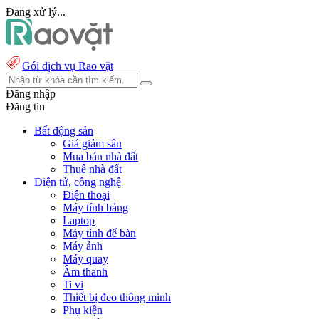
Đang xử lý...
Gói dịch vụ Rao vặt
Đăng nhập
Đăng tin
Bất động sản
Giá giảm sâu
Mua bán nhà đất
Thuê nhà đất
Điện tử, công nghệ
Điện thoại
Máy tính bảng
Laptop
Máy tính để bàn
Máy ảnh
Máy quay
Âm thanh
Ti vi
Thiết bị đeo thông minh
Phụ kiện