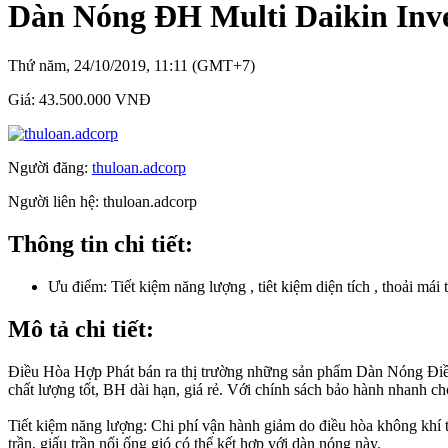
Dàn Nóng ĐH Multi Daikin In
Thứ năm, 24/10/2019, 11:11 (GMT+7)
Giá:
43.500.000 VNĐ
Người đăng:
thuloan.adcorp
Người liên hệ:
thuloan.adcorp
Thông tin chi tiết:
Ưu điểm:
Tiết kiệm năng lượng , tiêt kiệm diện tích , thoải mái 
Mô tả chi tiết:
Điều Hòa Hợp Phát bán ra thị trường những sản phẩm Dàn Nóng 
chất lượng tốt, BH dài hạn, giá rẻ. Với chính sách bảo hành nhanh chó
Tiết kiệm năng lượng: Chi phí vận hành giảm do điều hòa không khí t
trần, giấu trần nối ống gió có thể kết hợp với dàn nóng này.