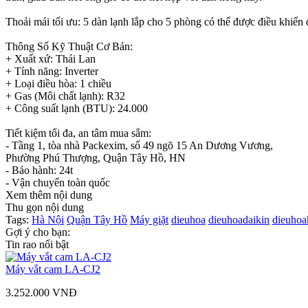
Thoải mái tối ưu: 5 dàn lạnh lắp cho 5 phòng có thể được điều khiển 
Thông Số Kỹ Thuật Cơ Bản:
+ Xuất xứ: Thái Lan
+ Tính năng: Inverter
+ Loại điều hòa: 1 chiều
+ Gas (Môi chất lạnh): R32
+ Công suất lạnh (BTU): 24.000
Tiết kiệm tối đa, an tâm mua sắm:
- Tầng 1, tòa nhà Packexim, số 49 ngõ 15 An Dương Vương,
Phường Phú Thượng, Quận Tây Hồ, HN
- Bảo hành: 24t
- Vận chuyển toàn quốc
Xem thêm nội dung
Thu gọn nội dung
Tags:
Hà Nội
Quận Tây Hồ
Máy giặt
dieuhoa
dieuhoadaikin
dieuhoa
Gợi ý cho bạn:
Tin rao nổi bật
Máy vắt cam LA-CJ2
3.252.000 VNĐ