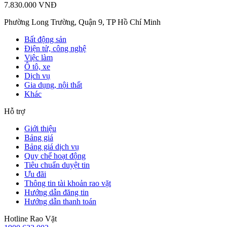
7.830.000 VNĐ
Phường Long Trường, Quận 9, TP Hồ Chí Minh
Bất động sản
Điện tử, công nghệ
Việc làm
Ô tô, xe
Dịch vụ
Gia dụng, nội thất
Khác
Hỗ trợ
Giới thiệu
Bảng giá
Bảng giá dịch vụ
Quy chế hoạt động
Tiêu chuẩn duyệt tin
Ưu đãi
Thông tin tài khoản rao vặt
Hướng dẫn đăng tin
Hướng dẫn thanh toán
Hotline Rao Vặt