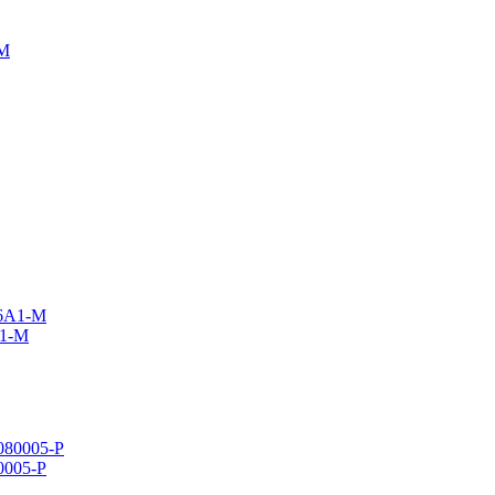
A1-M
80005-P