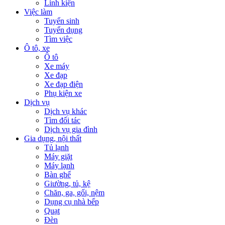
Linh kiện
Việc làm
Tuyển sinh
Tuyển dụng
Tìm việc
Ô tô, xe
Ô tô
Xe máy
Xe đạp
Xe đạp điện
Phụ kiện xe
Dịch vụ
Dịch vụ khác
Tìm đối tác
Dịch vụ gia đình
Gia dụng, nội thất
Tủ lạnh
Máy giặt
Máy lạnh
Bàn ghế
Giường, tủ, kệ
Chăn, ga, gối, nệm
Dụng cụ nhà bếp
Quạt
Đèn