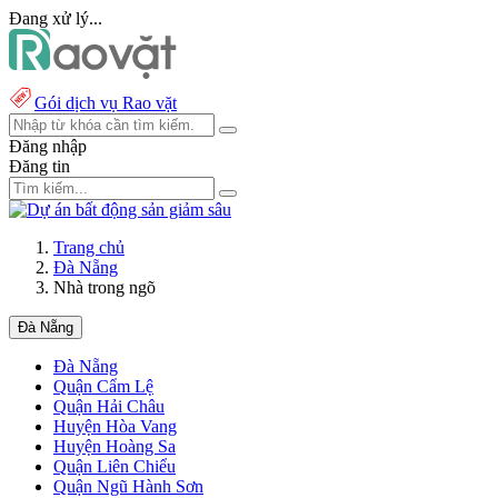
Đang xử lý...
Gói dịch vụ Rao vặt
Đăng nhập
Đăng tin
Trang chủ
Đà Nẵng
Nhà trong ngõ
Đà Nẵng
Đà Nẵng
Quận Cẩm Lệ
Quận Hải Châu
Huyện Hòa Vang
Huyện Hoàng Sa
Quận Liên Chiểu
Quận Ngũ Hành Sơn