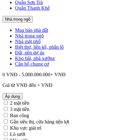
Quận Sơn Trà
Quận Thanh Khê
Nhà trong ngõ
Mua bán nhà đất
Nhà trong ngõ
Nhà mặt phố
Biệt thự, liền kề, phân lô
Đất, nền dự án
Kho bãi, nhà xưởng
Căn hộ chung cư
0 VNĐ - 5.000.000.000+ VNĐ
Giá từ
VNĐ đến
+
VNĐ
Áp dụng
2 mặt tiền
3 mặt tiền
Ban công
Gần siêu thị, cửa hàng tiện lợi
Khu vực giải trí
Lò sưởi