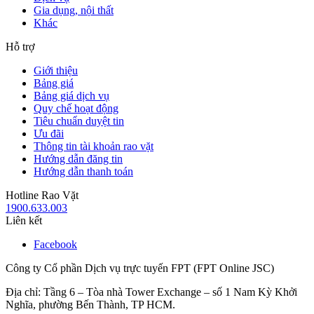
Gia dụng, nội thất
Khác
Hỗ trợ
Giới thiệu
Bảng giá
Bảng giá dịch vụ
Quy chế hoạt động
Tiêu chuẩn duyệt tin
Ưu đãi
Thông tin tài khoản rao vặt
Hướng dẫn đăng tin
Hướng dẫn thanh toán
Hotline Rao Vặt
1900.633.003
Liên kết
Facebook
Công ty Cổ phần Dịch vụ trực tuyến FPT (FPT Online JSC)
Địa chỉ: Tầng 6 – Tòa nhà Tower Exchange – số 1 Nam Kỳ Khởi
Nghĩa, phường Bến Thành, TP HCM.