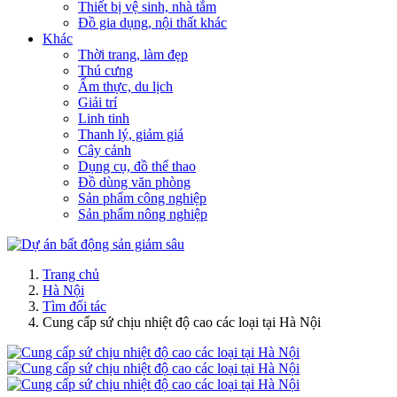
Thiết bị vệ sinh, nhà tắm
Đồ gia dụng, nội thất khác
Khác
Thời trang, làm đẹp
Thú cưng
Ẩm thực, du lịch
Giải trí
Linh tinh
Thanh lý, giảm giá
Cây cảnh
Dụng cụ, đồ thể thao
Đồ dùng văn phòng
Sản phẩm công nghiệp
Sản phẩm nông nghiệp
Trang chủ
Hà Nội
Tìm đối tác
Cung cấp sứ chịu nhiệt độ cao các loại tại Hà Nội