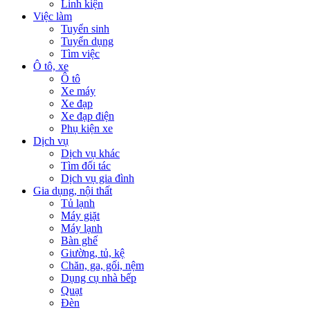
Linh kiện
Việc làm
Tuyển sinh
Tuyển dụng
Tìm việc
Ô tô, xe
Ô tô
Xe máy
Xe đạp
Xe đạp điện
Phụ kiện xe
Dịch vụ
Dịch vụ khác
Tìm đối tác
Dịch vụ gia đình
Gia dụng, nội thất
Tủ lạnh
Máy giặt
Máy lạnh
Bàn ghế
Giường, tủ, kệ
Chăn, ga, gối, nệm
Dụng cụ nhà bếp
Quạt
Đèn