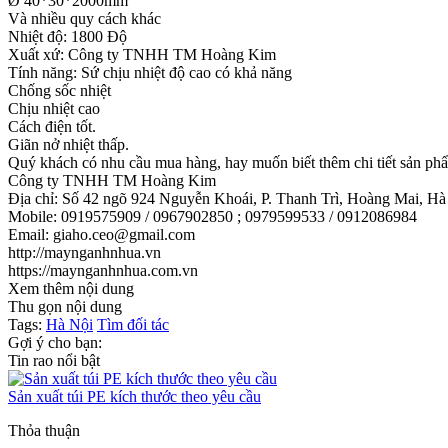
Ø 40*30*2000mm
Và nhiều quy cách khác
Nhiệt độ: 1800 Độ
Xuất xứ: Công ty TNHH TM Hoàng Kim
Tính năng: Sứ chịu nhiệt độ cao có khả năng
Chống sốc nhiệt
Chịu nhiệt cao
Cách điện tốt.
Giãn nở nhiệt thấp.
Quý khách có nhu cầu mua hàng, hay muốn biết thêm chi tiết sản phẩm
Công ty TNHH TM Hoàng Kim
Địa chỉ: Số 42 ngõ 924 Nguyễn Khoái, P. Thanh Trì, Hoàng Mai, Hà
Mobile: 0919575909 / 0967902850 ; 0979599533 / 0912086984
Email: giaho.ceo@gmail.com
http://maynganhnhua.vn
https://maynganhnhua.com.vn
Xem thêm nội dung
Thu gọn nội dung
Tags:
Hà Nội
Tìm đối tác
Gợi ý cho bạn:
Tin rao nổi bật
Sản xuất túi PE kích thước theo yêu cầu
Thỏa thuận