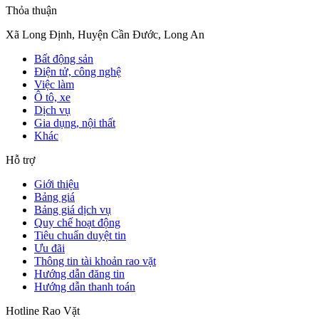
Thỏa thuận
Xã Long Định, Huyện Cần Đước, Long An
Bất động sản
Điện tử, công nghệ
Việc làm
Ô tô, xe
Dịch vụ
Gia dụng, nội thất
Khác
Hỗ trợ
Giới thiệu
Bảng giá
Bảng giá dịch vụ
Quy chế hoạt động
Tiêu chuẩn duyệt tin
Ưu đãi
Thông tin tài khoản rao vặt
Hướng dẫn đăng tin
Hướng dẫn thanh toán
Hotline Rao Vặt