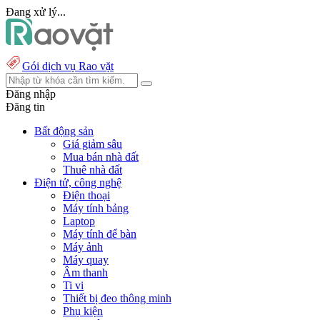
Đang xử lý...
Gói dịch vụ Rao vặt
Đăng nhập
Đăng tin
Bất động sản
Giá giảm sâu
Mua bán nhà đất
Thuê nhà đất
Điện tử, công nghệ
Điện thoại
Máy tính bảng
Laptop
Máy tính để bàn
Máy ảnh
Máy quay
Âm thanh
Ti vi
Thiết bị đeo thông minh
Phụ kiện