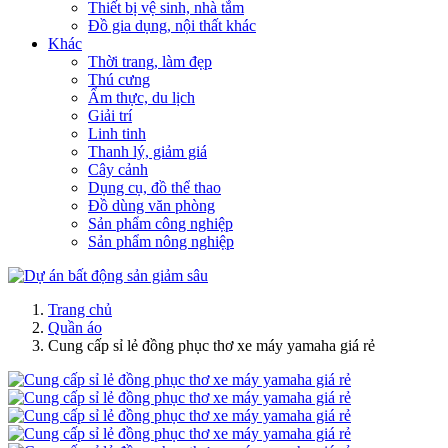
Thiết bị vệ sinh, nhà tắm
Đồ gia dụng, nội thất khác
Khác
Thời trang, làm đẹp
Thú cưng
Ẩm thực, du lịch
Giải trí
Linh tinh
Thanh lý, giảm giá
Cây cảnh
Dụng cụ, đồ thể thao
Đồ dùng văn phòng
Sản phẩm công nghiệp
Sản phẩm nông nghiệp
Trang chủ
Quần áo
Cung cấp sỉ lẻ đồng phục thơ xe máy yamaha giá rẻ