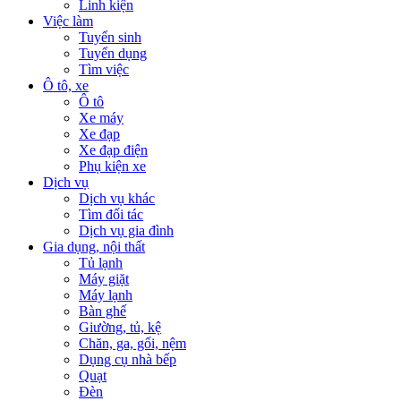
Linh kiện
Việc làm
Tuyển sinh
Tuyển dụng
Tìm việc
Ô tô, xe
Ô tô
Xe máy
Xe đạp
Xe đạp điện
Phụ kiện xe
Dịch vụ
Dịch vụ khác
Tìm đối tác
Dịch vụ gia đình
Gia dụng, nội thất
Tủ lạnh
Máy giặt
Máy lạnh
Bàn ghế
Giường, tủ, kệ
Chăn, ga, gối, nệm
Dụng cụ nhà bếp
Quạt
Đèn