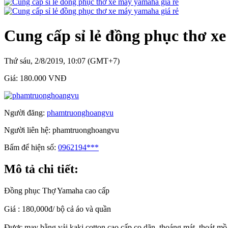
Cung cấp sỉ lẻ đồng phục thơ x
Thứ sáu, 2/8/2019, 10:07 (GMT+7)
Giá:
180.000 VNĐ
Người đăng:
phamtruonghoangvu
Người liên hệ:
phamtruonghoangvu
Bấm để hiện số:
0962194***
Mô tả chi tiết:
Đồng phục Thợ Yamaha cao cấp
Giá : 180,000đ/ bộ cả áo và quần
Được may bằng vải kaki cotton cao cấp co dãn, thoáng mát, thoát mồ 