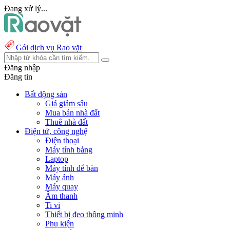
Đang xử lý...
Gói dịch vụ Rao vặt
Đăng nhập
Đăng tin
Bất động sản
Giá giảm sâu
Mua bán nhà đất
Thuê nhà đất
Điện tử, công nghệ
Điện thoại
Máy tính bảng
Laptop
Máy tính để bàn
Máy ảnh
Máy quay
Âm thanh
Ti vi
Thiết bị đeo thông minh
Phụ kiện