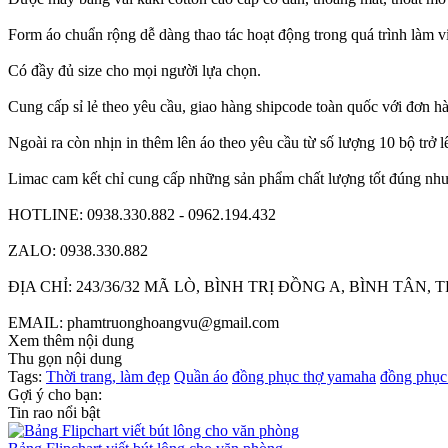
Form áo chuẩn rộng dễ dàng thao tác hoạt động trong quá trình làm v
Có đầy đủ size cho mọi người lựa chọn.
Cung cấp sỉ lẻ theo yêu cầu, giao hàng shipcode toàn quốc với đơn h
Ngoài ra còn nhịn in thêm lên áo theo yêu cầu từ số lượng 10 bộ trở 
Limac cam kết chỉ cung cấp những sản phẩm chất lượng tốt đúng như 
HOTLINE: 0938.330.882 - 0962.194.432
ZALO: 0938.330.882
ĐỊA CHỈ: 243/36/32 MÃ LÒ, BÌNH TRỊ ĐỒNG A, BÌNH TÂN, 
EMAIL: phamtruonghoangvu@gmail.com
Xem thêm nội dung
Thu gọn nội dung
Tags:
Thời trang, làm đẹp
Quần áo
đồng phục thợ yamaha
đồng phục
Gợi ý cho bạn:
Tin rao nổi bật