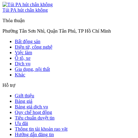
Túi PA hút chân không
Thỏa thuận
Phường Tân Sơn Nhì, Quận Tân Phú, TP Hồ Chí Minh
Bất động sản
Điện tử, công nghệ
Việc làm
Ô tô, xe
Dịch vụ
Gia dụng, nội thất
Khác
Hỗ trợ
Giới thiệu
Bảng giá
Bảng giá dịch vụ
Quy chế hoạt động
Tiêu chuẩn duyệt tin
Ưu đãi
Thông tin tài khoản rao vặt
Hướng dẫn đăng tin