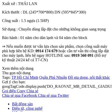
Xuất xứ : THÁI LAN
Kích thước : DL (245*700*800) DN (595*845*300)
Công suất : 1.5 ngựa (1.5HP)
Sử dụng : Chuyên dùng lắp đặt cho những không gian sang trọng
Bảo hành : 01 năm cho dàn lạnh và 04 năm cho block
⇒ Nếu muốn được tư vấn lựa chọn sản phẩm, chọn công suất máy
phù hợp liên hệ KD:
0914 174 679
hoặc cần tư vấn thi công lắp đặt
cho máy lạnh, liên hệ ngay HOTLINE sau:
0919 560 091
(Hỗ trợ
kỹ thuật 24/24 kể cả T7-CN)
Xem thêm nội dung
Thu gọn nội dung
Tags:
TP Hồ Chí Minh
Quận Phú Nhuận
Đồ gia dụng, nội thất khác
Gợi ý cho bạn:
googTagCode.display.push('DO_RAOVAT_MB_DETAIL_GIADU
Gọi điện
Copy
Chia sẻ
Chia sẻ qua Facebook
Chia sẻ qua Twitter
Bất động sản
Điện tử, công nghệ