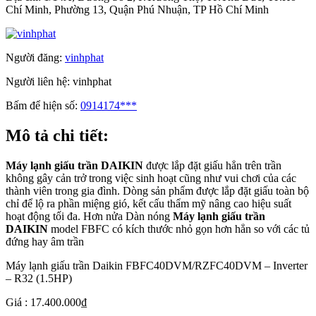
Chí Minh, Phường 13, Quận Phú Nhuận, TP Hồ Chí Minh
Người đăng:
vinhphat
Người liên hệ:
vinhphat
Bấm để hiện số:
0914174***
Mô tả chi tiết:
Máy lạnh giấu trần DAIKIN
được lắp đặt giấu hẳn trên trần
không gây cản trở trong việc sinh hoạt cũng như vui chơi của các
thành viên trong gia đình. Dòng sản phẩm được lắp đặt giấu toàn bộ
chỉ để lộ ra phần miệng gió, kết cấu thẩm mỹ nâng cao hiệu suất
hoạt động tối đa. Hơn nửa Dàn nóng
Máy lạnh giấu trần
DAIKIN
model FBFC có kích thước nhỏ gọn hơn hẳn so với các tủ
đứng hay âm trần
Máy lạnh giấu trần Daikin FBFC40DVM/RZFC40DVM – Inverter
– R32 (1.5HP)
Giá : 17.400.000₫