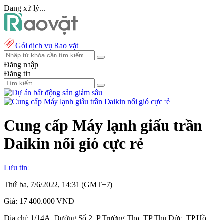
Đang xử lý...
Gói dịch vụ Rao vặt
Đăng nhập
Đăng tin
Cung cấp Máy lạnh giấu trần
Daikin nối gió cực rẻ
Lưu tin:
Thứ ba, 7/6/2022, 14:31 (GMT+7)
Giá:
17.400.000 VNĐ
Địa chỉ:
1/14A, Đường Số 2, P.Trường Thọ, TP.Thủ Đức, TP.Hồ