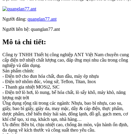
Người đăng:
quanglan77.ant
Người liên hệ:
quanglan77.ant
Mô tả chi tiết:
Công ty TNHH Thiết bị công nghiệp ANT Việt Nam chuyên cung
cấp điện trở nhiệt chất lượng cao, đáp ứng mọi nhu cầu trong công
nghiệp và dân dụng.
Sản phẩm chính:
- Điện trở cho đun hóa chất, đun dầu, máy ép nhựa
- Điện trở nhôm đúc, vòng sứ, Teflon, Titan, Inox
- Thanh gia nhiệt MOSi2, SiC
- Điện trở lò hơi, lò nung, bể hóa chất, lò sấy khô, máy khò, năng
lượng mặt trời
Ứng dụng rộng rãi trong các ngành: Nhựa, bao bì nhựa, cao su,
giấy, bao bì giấy, giày da, may mặc, dây & cáp điện, thực phẩm,
dược phẩm, chế biến thủy hải sản, đông lạnh, đồ gỗ, gạch men, cơ
khí chế tạo, xi mạ, khách sạn, nhà hàng…
Ưu điểm: Bền bỉ, chịu nhiệt cao, chống ăn mòn, vận hành ổn định,
đa dạng về kích thước và công suất theo yêu cầu.