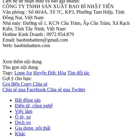
Liên hệ để nhận mẫu và báo giá nhanh:
CÔNG TY TNHH SẢN XUẤT BAO BÌ NHẬT TIẾN
Văn phòng : Số 60/4A, Tổ 7C, KP3, Phường Tam Hiệp, Tỉnh
Đồng Nai, Việt Nam
Nhà máy: Đường số 1, KCN Cầu Tràm, Ấp Cầu Tràm, Xã Rạch
Kiến, Tỉnh Tây Ninh, Việt Nam
Hotline Kinh Doanh : 0972.954.879
Email: baobinhattien@gmail.com
Web: baobinhattien.com
Xem thêm nội dung
Thu gọn nội dung
Tags:
Long An
Huyện Đức Hòa
Tìm đối tác
Gợi ý cho bạn:
Gọi điện
Copy
Chia sẻ
Chia sẻ qua Facebook
Chia sẻ qua Twitter
Bất động sản
Điện tử, công nghệ
Việc làm
Ô tô, xe
Dịch vụ
Gia dụng, nội thất
Khác