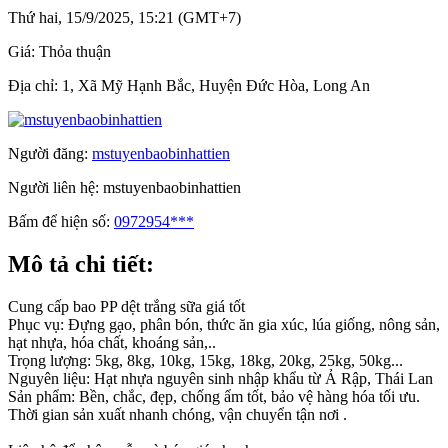
Thứ hai, 15/9/2025, 15:21 (GMT+7)
Giá:
Thỏa thuận
Địa chỉ:
1, Xã Mỹ Hạnh Bắc, Huyện Đức Hòa, Long An
Người đăng:
mstuyenbaobinhattien
Người liên hệ:
mstuyenbaobinhattien
Bấm để hiện số:
0972954***
Mô tả chi tiết:
Cung cấp bao PP dệt trắng sữa giá tốt
Phục vụ: Đựng gạo, phân bón, thức ăn gia xúc, lúa giống, nông sản,
hạt nhựa, hóa chất, khoáng sản,..
Trọng lượng: 5kg, 8kg, 10kg, 15kg, 18kg, 20kg, 25kg, 50kg...
Nguyên liệu: Hạt nhựa nguyên sinh nhập khẩu từ Ả Rập, Thái Lan
Sản phẩm: Bền, chắc, đẹp, chống ẩm tốt, bảo vệ hàng hóa tối ưu.
Thời gian sản xuất nhanh chóng, vận chuyển tận nơi .