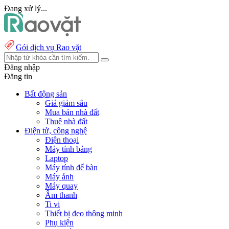
Đang xử lý...
Gói dịch vụ Rao vặt
Đăng nhập
Đăng tin
Bất động sản
Giá giảm sâu
Mua bán nhà đất
Thuê nhà đất
Điện tử, công nghệ
Điện thoại
Máy tính bảng
Laptop
Máy tính để bàn
Máy ảnh
Máy quay
Âm thanh
Ti vi
Thiết bị đeo thông minh
Phụ kiện