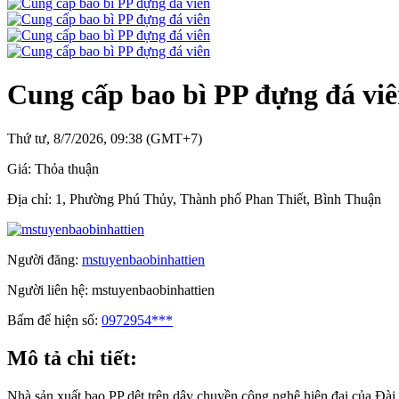
Cung cấp bao bì PP đựng đá vi
Thứ tư, 8/7/2026, 09:38 (GMT+7)
Giá:
Thỏa thuận
Địa chỉ:
1, Phường Phú Thủy, Thành phố Phan Thiết, Bình Thuận
Người đăng:
mstuyenbaobinhattien
Người liên hệ:
mstuyenbaobinhattien
Bấm để hiện số:
0972954***
Mô tả chi tiết:
Nhà sản xuất bao PP dệt trên dây chuyền công nghệ hiện đại của Đài