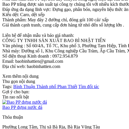
Bao PP trắng được sản xuất tại công ty chúng tôi với nhiều kích thướ
Đáp ứng đa dạng lĩnh vực: Đựng gạo, phân bón, nguyên liệu thức ăn c
Kiểu dệt: Caro, dệt xếp
Thành phẩm: May đáy 2 đường chỉ, đóng gói 100 cái/ xấp
Giá thành cạnh tranh, cung cấp đơn hàng từ nhỏ đến số lượng lớn .
Liên hệ để nhận mẫu và báo giá nhanh:
CÔNG TY TNHH SẢN XUẤT BAO BÌ NHẬT TIẾN
Văn phòng : Số 60/4A, Tổ 7C, Khu phố 3, Phường Tam Hiệp, Tỉnh
Nhà máy: Đường số 1, Khu Công nghiệp Cầu Tràm, Ấp Cầu Tràm, 
Số điện thoại Kinh doanh : 0972.954.879
Email: baobinhattien@gmail.com
Địa chỉ web: baobinhattien.com
Xem thêm nội dung
Thu gọn nội dung
Tags:
Bình Thuận
Thành phố Phan Thiết
Tìm đối tác
Gợi ý cho bạn:
Tin rao nổi bật
Bao PP đựng nước đá
Thỏa thuận
Phường Long Tâm, Thị xã Bà Rịa, Bà Rịa Vũng Tàu