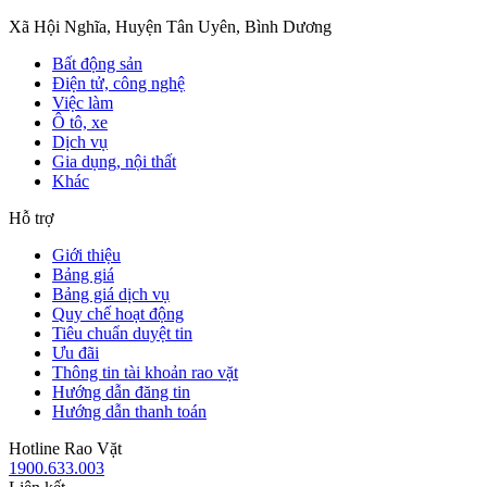
Xã Hội Nghĩa, Huyện Tân Uyên, Bình Dương
Bất động sản
Điện tử, công nghệ
Việc làm
Ô tô, xe
Dịch vụ
Gia dụng, nội thất
Khác
Hỗ trợ
Giới thiệu
Bảng giá
Bảng giá dịch vụ
Quy chế hoạt động
Tiêu chuẩn duyệt tin
Ưu đãi
Thông tin tài khoản rao vặt
Hướng dẫn đăng tin
Hướng dẫn thanh toán
Hotline Rao Vặt
1900.633.003