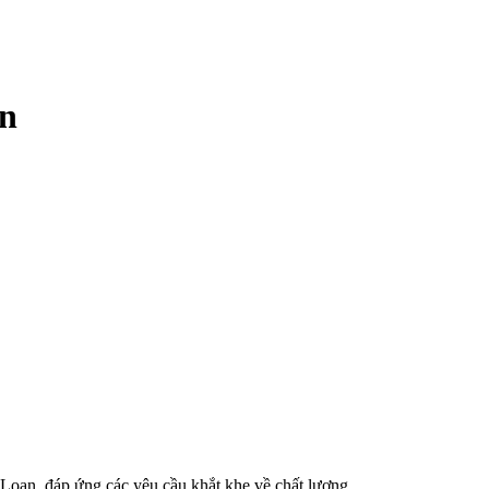
ên
 Loan, đáp ứng các yêu cầu khắt khe về chất lượng