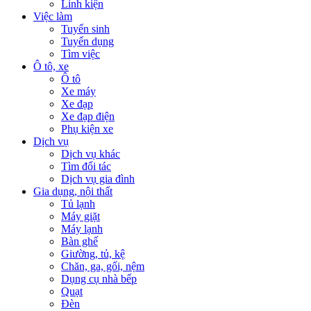
Linh kiện
Việc làm
Tuyển sinh
Tuyển dụng
Tìm việc
Ô tô, xe
Ô tô
Xe máy
Xe đạp
Xe đạp điện
Phụ kiện xe
Dịch vụ
Dịch vụ khác
Tìm đối tác
Dịch vụ gia đình
Gia dụng, nội thất
Tủ lạnh
Máy giặt
Máy lạnh
Bàn ghế
Giường, tủ, kệ
Chăn, ga, gối, nệm
Dụng cụ nhà bếp
Quạt
Đèn