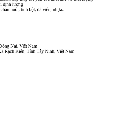
c, định lượng
hăn nuôi, tinh bột, đá viên, nhựa...
 Đồng Nai, Việt Nam
Xã Rạch Kiến, Tỉnh Tây Ninh, Việt Nam