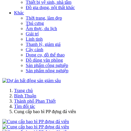
Thiết bị vệ sinh, nhà tắm
Đồ gia dụng, nội thất khác
Khác
Thời trang, làm đẹp
Thú cưng
Ẩm thực, du lịch
Giải trí
Linh tinh
Thanh lý, giảm giá
Cây cảnh
Dụng cụ, đồ thể thao
Đồ dùng văn phòng
Sản phẩm công nghiệp
Sản phẩm nông nghiệp
Trang chủ
Bình Thuận
Thành phố Phan Thiết
Tìm đối tác
Cung cấp bao bì PP đựng đá viên