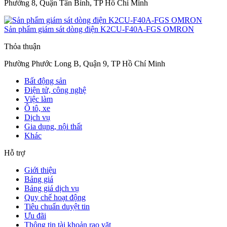
Phường 8, Quận Tân Bình, TP Hồ Chí Minh
Sản phẩm giám sát dòng điện K2CU-F40A-FGS OMRON
Thỏa thuận
Phường Phước Long B, Quận 9, TP Hồ Chí Minh
Bất động sản
Điện tử, công nghệ
Việc làm
Ô tô, xe
Dịch vụ
Gia dụng, nội thất
Khác
Hỗ trợ
Giới thiệu
Bảng giá
Bảng giá dịch vụ
Quy chế hoạt động
Tiêu chuẩn duyệt tin
Ưu đãi
Thông tin tài khoản rao vặt