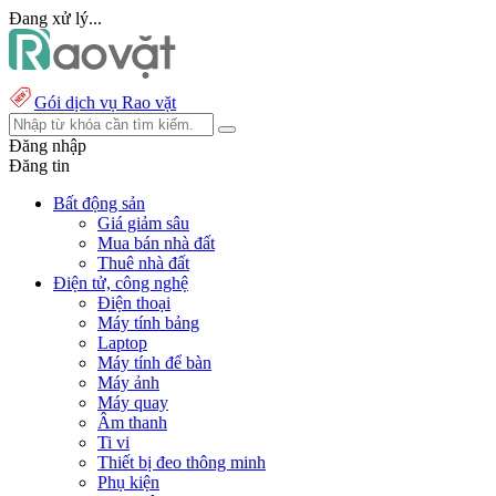
Đang xử lý...
Gói dịch vụ Rao vặt
Đăng nhập
Đăng tin
Bất động sản
Giá giảm sâu
Mua bán nhà đất
Thuê nhà đất
Điện tử, công nghệ
Điện thoại
Máy tính bảng
Laptop
Máy tính để bàn
Máy ảnh
Máy quay
Âm thanh
Ti vi
Thiết bị đeo thông minh
Phụ kiện