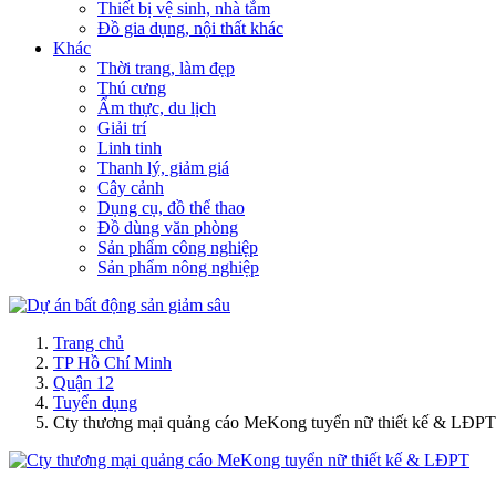
Thiết bị vệ sinh, nhà tắm
Đồ gia dụng, nội thất khác
Khác
Thời trang, làm đẹp
Thú cưng
Ẩm thực, du lịch
Giải trí
Linh tinh
Thanh lý, giảm giá
Cây cảnh
Dụng cụ, đồ thể thao
Đồ dùng văn phòng
Sản phẩm công nghiệp
Sản phẩm nông nghiệp
Trang chủ
TP Hồ Chí Minh
Quận 12
Tuyển dụng
Cty thương mại quảng cáo MeKong tuyển nữ thiết kế & LĐPT