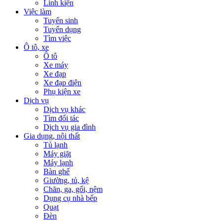
Linh kiện
Việc làm
Tuyển sinh
Tuyển dụng
Tìm việc
Ô tô, xe
Ô tô
Xe máy
Xe đạp
Xe đạp điện
Phụ kiện xe
Dịch vụ
Dịch vụ khác
Tìm đối tác
Dịch vụ gia đình
Gia dụng, nội thất
Tủ lạnh
Máy giặt
Máy lạnh
Bàn ghế
Giường, tủ, kệ
Chăn, ga, gối, nệm
Dụng cụ nhà bếp
Quạt
Đèn